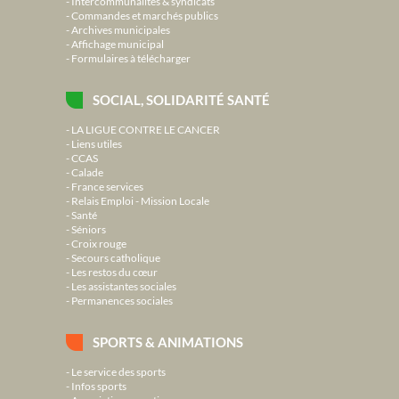
Intercommunalités & syndicats
Commandes et marchés publics
Archives municipales
Affichage municipal
Formulaires à télécharger
SOCIAL, SOLIDARITÉ SANTÉ
LA LIGUE CONTRE LE CANCER
Liens utiles
CCAS
Calade
France services
Relais Emploi - Mission Locale
Santé
Séniors
Croix rouge
Secours catholique
Les restos du cœur
Les assistantes sociales
Permanences sociales
SPORTS & ANIMATIONS
Le service des sports
Infos sports