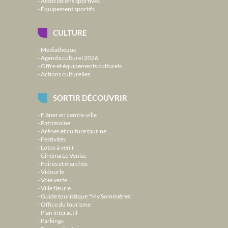
Associations sportives
Équipement sportifs
CULTURE
Médiathèque
Agenda culturel 2026
Offre et équipements culturels
Actions culturelles
SORTIR DÉCOUVRIR
Flâner en centre-ville
Patrimoine
Arènes et culture taurine
Festivités
Lotos à venir
Cinéma Le Venise
Foires et marchés
Vidourle
Voie verte
Ville fleurie
Guide touristique "My Sommières"
Office du tourisme
Plan interactif
Parkings