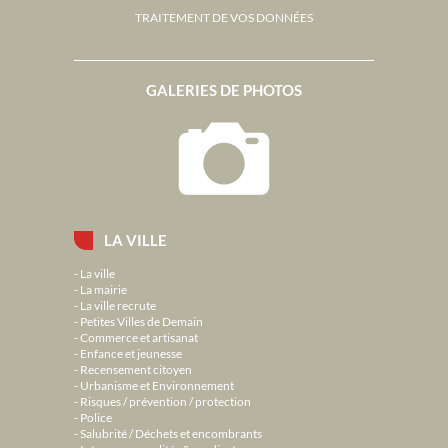
TRAITEMENT DE VOS DONNÉES
GALERIES DE PHOTOS
LA VILLE
La ville
La mairie
La ville recrute
Petites Villes de Demain
Commerce et artisanat
Enfance et jeunesse
Recensement citoyen
Urbanisme et Environnement
Risques / prévention / protection
Police
Salubrité / Déchets et encombrants