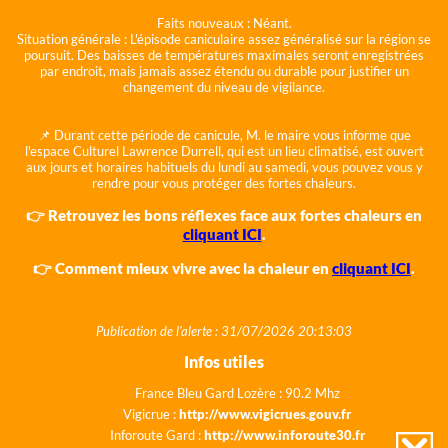
Faits nouveaux :
Néant.
Situation générale :
L'épisode caniculaire assez généralisé sur la région se
poursuit. Des baisses de températures maximales seront enregistrées
par endroit, mais jamais assez étendu ou durable pour justifier un
changement du niveau de vigilance.
📌 Durant cette période de canicule, M. le maire vous informe que
l'espace Culturel Lawrence Durrell, qui est un lieu climatisé, est ouvert
aux jours et horaires habituels du lundi au samedi, vous pouvez vous y
rendre pour vous protéger des fortes chaleurs.
👉 Retrouvez les bons réflexes face aux fortes chaleurs en
cliquant ICI
.
👉 Comment mieux vivre avec la chaleur en
cliquant ICI
.
Publication de l'alerte : 31/07/2026 20:13:03
Infos utiles
France Bleu Gard Lozère : 90.2 Mhz
Vigicrue :
http://www.vigicrues.gouv.fr
Inforoute Gard :
http://www.inforoute30.fr