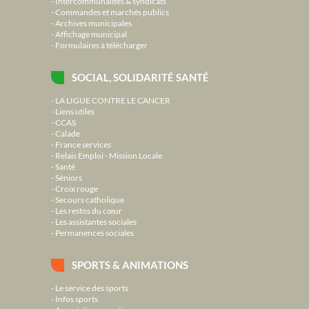
Intercommunalités & syndicats
Commandes et marchés publics
Archives municipales
Affichage municipal
Formulaires à télécharger
SOCIAL, SOLIDARITÉ SANTÉ
LA LIGUE CONTRE LE CANCER
Liens utiles
CCAS
Calade
France services
Relais Emploi - Mission Locale
Santé
Séniors
Croix rouge
Secours catholique
Les restos du cœur
Les assistantes sociales
Permanences sociales
SPORTS & ANIMATIONS
Le service des sports
Infos sports