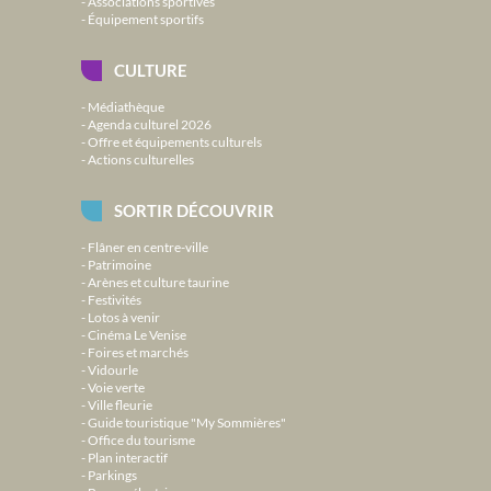
Associations sportives
Équipement sportifs
CULTURE
Médiathèque
Agenda culturel 2026
Offre et équipements culturels
Actions culturelles
SORTIR DÉCOUVRIR
Flâner en centre-ville
Patrimoine
Arènes et culture taurine
Festivités
Lotos à venir
Cinéma Le Venise
Foires et marchés
Vidourle
Voie verte
Ville fleurie
Guide touristique "My Sommières"
Office du tourisme
Plan interactif
Parkings