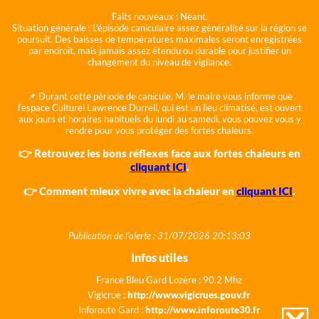
Faits nouveaux :
Néant.
Situation générale :
L'épisode caniculaire assez généralisé sur la région se
poursuit. Des baisses de températures maximales seront enregistrées
par endroit, mais jamais assez étendu ou durable pour justifier un
changement du niveau de vigilance.
📌 Durant cette période de canicule, M. le maire vous informe que
l'espace Culturel Lawrence Durrell, qui est un lieu climatisé, est ouvert
aux jours et horaires habituels du lundi au samedi, vous pouvez vous y
rendre pour vous protéger des fortes chaleurs.
👉 Retrouvez les bons réflexes face aux fortes chaleurs en
cliquant ICI
.
👉 Comment mieux vivre avec la chaleur en
cliquant ICI
.
Publication de l'alerte : 31/07/2026 20:13:03
Infos utiles
France Bleu Gard Lozère : 90.2 Mhz
Vigicrue :
http://www.vigicrues.gouv.fr
Inforoute Gard :
http://www.inforoute30.fr