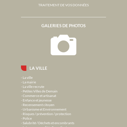
TRAITEMENT DE VOS DONNÉES
GALERIES DE PHOTOS
LA VILLE
La ville
La mairie
La ville recrute
Petites Villes de Demain
Commerce et artisanat
Enfance et jeunesse
Recensement citoyen
Urbanisme et Environnement
Risques / prévention / protection
Police
Salubrité / Déchets et encombrants