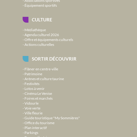
Associations sportives
Équipement sportifs
CULTURE
Médiathèque
Agenda culturel 2026
Offre et équipements culturels
Actions culturelles
SORTIR DÉCOUVRIR
Flâner en centre-ville
Patrimoine
Arènes et culture taurine
Festivités
Lotos à venir
Cinéma Le Venise
Foires et marchés
Vidourle
Voie verte
Ville fleurie
Guide touristique "My Sommières"
Office du tourisme
Plan interactif
Parkings