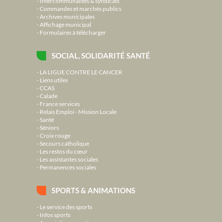
Intercommunalités & syndicats
Commandes et marchés publics
Archives municipales
Affichage municipal
Formulaires à télécharger
SOCIAL, SOLIDARITÉ SANTÉ
LA LIGUE CONTRE LE CANCER
Liens utiles
CCAS
Calade
France services
Relais Emploi - Mission Locale
Santé
Séniors
Croix rouge
Secours catholique
Les restos du cœur
Les assistantes sociales
Permanences sociales
SPORTS & ANIMATIONS
Le service des sports
Infos sports