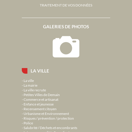
TRAITEMENT DE VOS DONNÉES
GALERIES DE PHOTOS
LA VILLE
La ville
La mairie
La ville recrute
Petites Villes de Demain
Commerce et artisanat
Enfance et jeunesse
Recensement citoyen
Urbanisme et Environnement
Risques / prévention / protection
Police
Salubrité / Déchets et encombrants