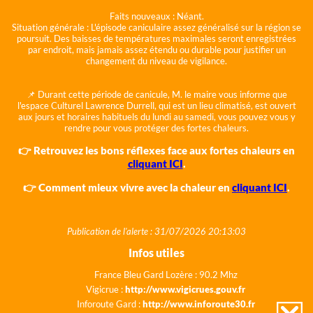
Faits nouveaux :
Néant.
Situation générale :
L'épisode caniculaire assez généralisé sur la région se
poursuit. Des baisses de températures maximales seront enregistrées
par endroit, mais jamais assez étendu ou durable pour justifier un
changement du niveau de vigilance.
📌 Durant cette période de canicule, M. le maire vous informe que
l'espace Culturel Lawrence Durrell, qui est un lieu climatisé, est ouvert
aux jours et horaires habituels du lundi au samedi, vous pouvez vous y
rendre pour vous protéger des fortes chaleurs.
👉 Retrouvez les bons réflexes face aux fortes chaleurs en
cliquant ICI
.
👉 Comment mieux vivre avec la chaleur en
cliquant ICI
.
Publication de l'alerte : 31/07/2026 20:13:03
Infos utiles
France Bleu Gard Lozère : 90.2 Mhz
Vigicrue :
http://www.vigicrues.gouv.fr
Inforoute Gard :
http://www.inforoute30.fr