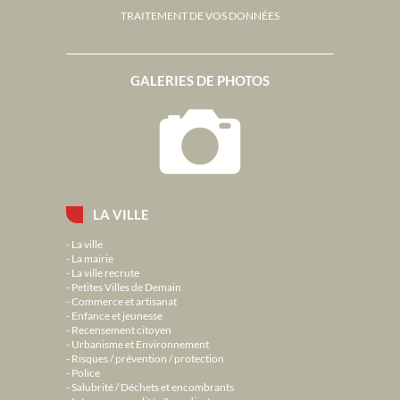
TRAITEMENT DE VOS DONNÉES
GALERIES DE PHOTOS
LA VILLE
La ville
La mairie
La ville recrute
Petites Villes de Demain
Commerce et artisanat
Enfance et jeunesse
Recensement citoyen
Urbanisme et Environnement
Risques / prévention / protection
Police
Salubrité / Déchets et encombrants