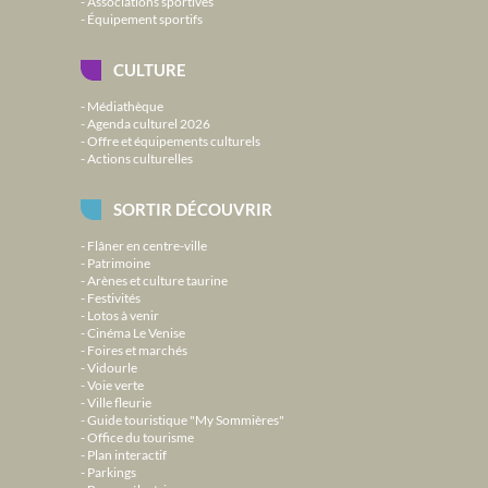
Associations sportives
Équipement sportifs
CULTURE
Médiathèque
Agenda culturel 2026
Offre et équipements culturels
Actions culturelles
SORTIR DÉCOUVRIR
Flâner en centre-ville
Patrimoine
Arènes et culture taurine
Festivités
Lotos à venir
Cinéma Le Venise
Foires et marchés
Vidourle
Voie verte
Ville fleurie
Guide touristique "My Sommières"
Office du tourisme
Plan interactif
Parkings