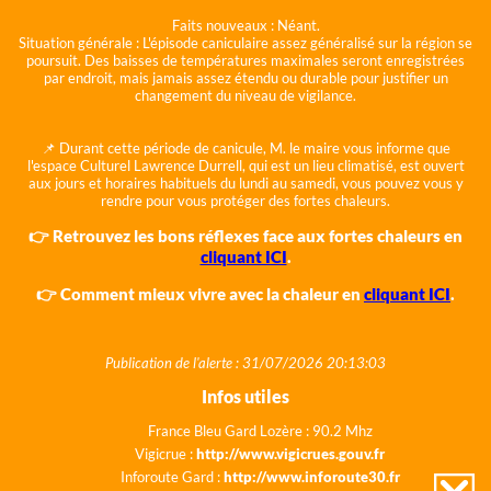
Faits nouveaux :
Néant.
Situation générale :
L'épisode caniculaire assez généralisé sur la région se
poursuit. Des baisses de températures maximales seront enregistrées
par endroit, mais jamais assez étendu ou durable pour justifier un
changement du niveau de vigilance.
📌 Durant cette période de canicule, M. le maire vous informe que
l'espace Culturel Lawrence Durrell, qui est un lieu climatisé, est ouvert
aux jours et horaires habituels du lundi au samedi, vous pouvez vous y
rendre pour vous protéger des fortes chaleurs.
👉 Retrouvez les bons réflexes face aux fortes chaleurs en
cliquant ICI
.
👉 Comment mieux vivre avec la chaleur en
cliquant ICI
.
Publication de l'alerte : 31/07/2026 20:13:03
Infos utiles
France Bleu Gard Lozère : 90.2 Mhz
Vigicrue :
http://www.vigicrues.gouv.fr
Inforoute Gard :
http://www.inforoute30.fr