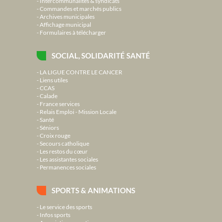
Intercommunalités & syndicats
Commandes et marchés publics
Archives municipales
Affichage municipal
Formulaires à télécharger
SOCIAL, SOLIDARITÉ SANTÉ
LA LIGUE CONTRE LE CANCER
Liens utiles
CCAS
Calade
France services
Relais Emploi - Mission Locale
Santé
Séniors
Croix rouge
Secours catholique
Les restos du cœur
Les assistantes sociales
Permanences sociales
SPORTS & ANIMATIONS
Le service des sports
Infos sports