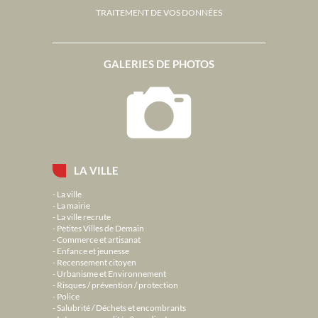
TRAITEMENT DE VOS DONNÉES
GALERIES DE PHOTOS
LA VILLE
La ville
La mairie
La ville recrute
Petites Villes de Demain
Commerce et artisanat
Enfance et jeunesse
Recensement citoyen
Urbanisme et Environnement
Risques / prévention / protection
Police
Salubrité / Déchets et encombrants