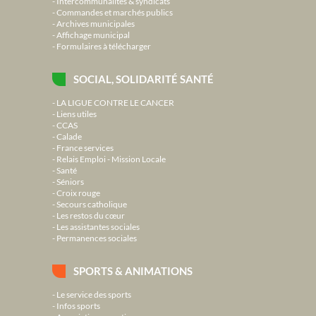
Intercommunalités & syndicats
Commandes et marchés publics
Archives municipales
Affichage municipal
Formulaires à télécharger
SOCIAL, SOLIDARITÉ SANTÉ
LA LIGUE CONTRE LE CANCER
Liens utiles
CCAS
Calade
France services
Relais Emploi - Mission Locale
Santé
Séniors
Croix rouge
Secours catholique
Les restos du cœur
Les assistantes sociales
Permanences sociales
SPORTS & ANIMATIONS
Le service des sports
Infos sports