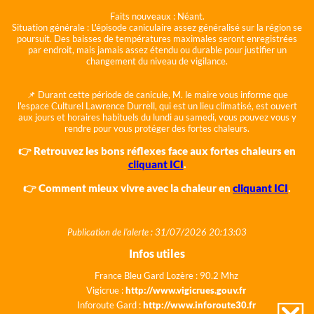
Faits nouveaux :
Néant.
Situation générale :
L'épisode caniculaire assez généralisé sur la région se
poursuit. Des baisses de températures maximales seront enregistrées
par endroit, mais jamais assez étendu ou durable pour justifier un
changement du niveau de vigilance.
📌 Durant cette période de canicule, M. le maire vous informe que
l'espace Culturel Lawrence Durrell, qui est un lieu climatisé, est ouvert
aux jours et horaires habituels du lundi au samedi, vous pouvez vous y
rendre pour vous protéger des fortes chaleurs.
👉 Retrouvez les bons réflexes face aux fortes chaleurs en
cliquant ICI
.
👉 Comment mieux vivre avec la chaleur en
cliquant ICI
.
Publication de l'alerte : 31/07/2026 20:13:03
Infos utiles
France Bleu Gard Lozère : 90.2 Mhz
Vigicrue :
http://www.vigicrues.gouv.fr
Inforoute Gard :
http://www.inforoute30.fr