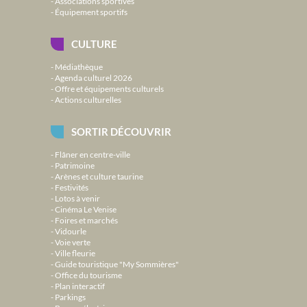
Associations sportives
Équipement sportifs
CULTURE
Médiathèque
Agenda culturel 2026
Offre et équipements culturels
Actions culturelles
SORTIR DÉCOUVRIR
Flâner en centre-ville
Patrimoine
Arènes et culture taurine
Festivités
Lotos à venir
Cinéma Le Venise
Foires et marchés
Vidourle
Voie verte
Ville fleurie
Guide touristique "My Sommières"
Office du tourisme
Plan interactif
Parkings