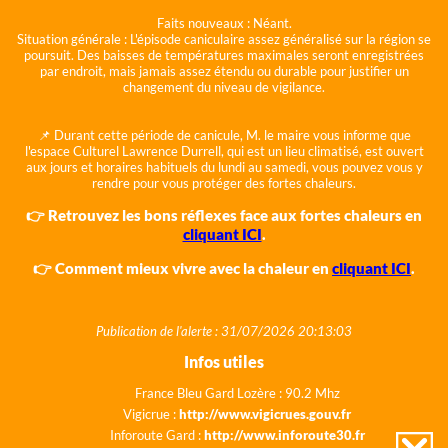
Faits nouveaux :
Néant.
Situation générale :
L'épisode caniculaire assez généralisé sur la région se
poursuit. Des baisses de températures maximales seront enregistrées
par endroit, mais jamais assez étendu ou durable pour justifier un
changement du niveau de vigilance.
📌 Durant cette période de canicule, M. le maire vous informe que
l'espace Culturel Lawrence Durrell, qui est un lieu climatisé, est ouvert
aux jours et horaires habituels du lundi au samedi, vous pouvez vous y
rendre pour vous protéger des fortes chaleurs.
👉 Retrouvez les bons réflexes face aux fortes chaleurs en
cliquant ICI
.
👉 Comment mieux vivre avec la chaleur en
cliquant ICI
.
Publication de l'alerte : 31/07/2026 20:13:03
Infos utiles
France Bleu Gard Lozère : 90.2 Mhz
Vigicrue :
http://www.vigicrues.gouv.fr
Inforoute Gard :
http://www.inforoute30.fr