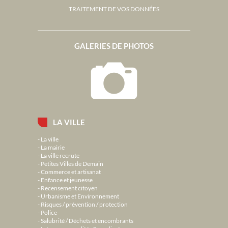
TRAITEMENT DE VOS DONNÉES
GALERIES DE PHOTOS
LA VILLE
La ville
La mairie
La ville recrute
Petites Villes de Demain
Commerce et artisanat
Enfance et jeunesse
Recensement citoyen
Urbanisme et Environnement
Risques / prévention / protection
Police
Salubrité / Déchets et encombrants