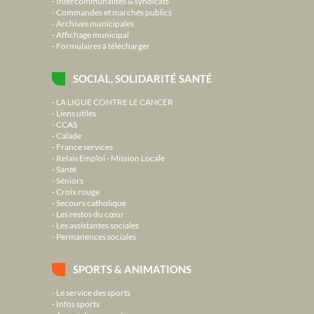
Intercommunalités & syndicats
Commandes et marchés publics
Archives municipales
Affichage municipal
Formulaires à télécharger
SOCIAL, SOLIDARITÉ SANTÉ
LA LIGUE CONTRE LE CANCER
Liens utiles
CCAS
Calade
France services
Relais Emploi - Mission Locale
Santé
Séniors
Croix rouge
Secours catholique
Les restos du cœur
Les assistantes sociales
Permanences sociales
SPORTS & ANIMATIONS
Le service des sports
Infos sports