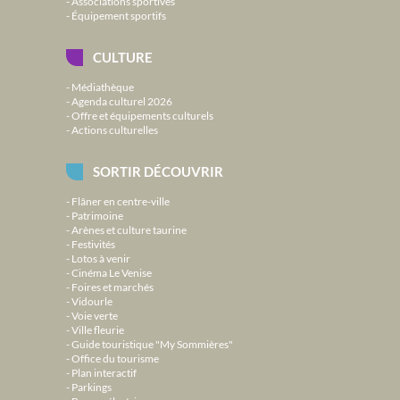
Associations sportives
Équipement sportifs
CULTURE
Médiathèque
Agenda culturel 2026
Offre et équipements culturels
Actions culturelles
SORTIR DÉCOUVRIR
Flâner en centre-ville
Patrimoine
Arènes et culture taurine
Festivités
Lotos à venir
Cinéma Le Venise
Foires et marchés
Vidourle
Voie verte
Ville fleurie
Guide touristique "My Sommières"
Office du tourisme
Plan interactif
Parkings