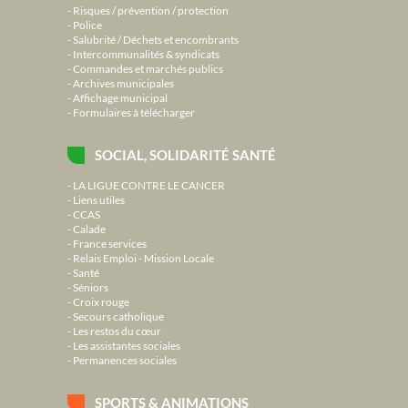
Risques / prévention / protection
Police
Salubrité / Déchets et encombrants
Intercommunalités & syndicats
Commandes et marchés publics
Archives municipales
Affichage municipal
Formulaires à télécharger
SOCIAL, SOLIDARITÉ SANTÉ
LA LIGUE CONTRE LE CANCER
Liens utiles
CCAS
Calade
France services
Relais Emploi - Mission Locale
Santé
Séniors
Croix rouge
Secours catholique
Les restos du cœur
Les assistantes sociales
Permanences sociales
SPORTS & ANIMATIONS