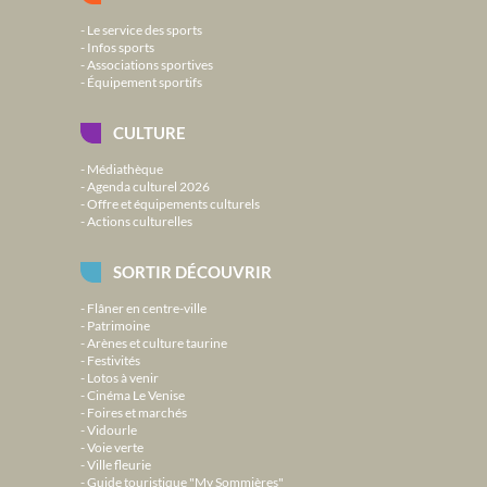
Le service des sports
Infos sports
Associations sportives
Équipement sportifs
CULTURE
Médiathèque
Agenda culturel 2026
Offre et équipements culturels
Actions culturelles
SORTIR DÉCOUVRIR
Flâner en centre-ville
Patrimoine
Arènes et culture taurine
Festivités
Lotos à venir
Cinéma Le Venise
Foires et marchés
Vidourle
Voie verte
Ville fleurie
Guide touristique "My Sommières"