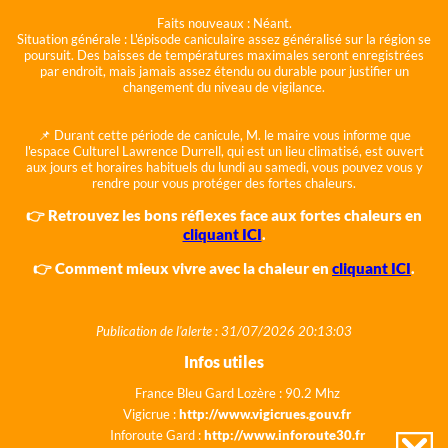
Faits nouveaux :
Néant.
Situation générale :
L'épisode caniculaire assez généralisé sur la région se
poursuit. Des baisses de températures maximales seront enregistrées
par endroit, mais jamais assez étendu ou durable pour justifier un
changement du niveau de vigilance.
📌 Durant cette période de canicule, M. le maire vous informe que
l'espace Culturel Lawrence Durrell, qui est un lieu climatisé, est ouvert
aux jours et horaires habituels du lundi au samedi, vous pouvez vous y
rendre pour vous protéger des fortes chaleurs.
👉 Retrouvez les bons réflexes face aux fortes chaleurs en
cliquant ICI
.
👉 Comment mieux vivre avec la chaleur en
cliquant ICI
.
Publication de l'alerte : 31/07/2026 20:13:03
Infos utiles
France Bleu Gard Lozère : 90.2 Mhz
Vigicrue :
http://www.vigicrues.gouv.fr
Inforoute Gard :
http://www.inforoute30.fr