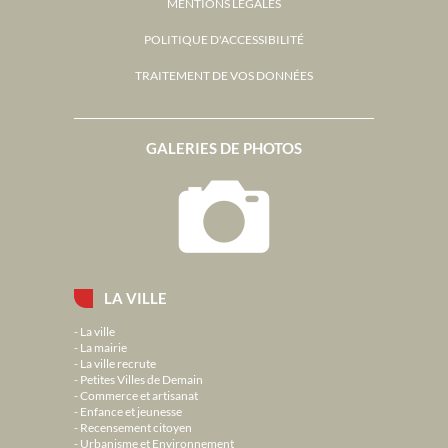
MENTIONS LÉGALES
POLITIQUE D'ACCESSIBILITÉ
TRAITEMENT DE VOS DONNÉES
GALERIES DE PHOTOS
LA VILLE
La ville
La mairie
La ville recrute
Petites Villes de Demain
Commerce et artisanat
Enfance et jeunesse
Recensement citoyen
Urbanisme et Environnement