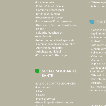
La ville recrute
Offre et équ
Petites Villes de Demain
Actions cult
Commerce et artisanat
Enfance et jeunesse
Recensement citoyen
Urbanisme et Environnement
SORT
Risques / prévention / protection
Police
Flâner en ce
Salubrité / Déchets et
Patrimoine
encombrants
Arènes et cu
Intercommunalités & syndicats
Festivités
Commandes et marchés publics
Lotos à veni
Archives municipales
Cinéma Le V
Affichage municipal
Foires et m
Formulaires à télécharger
Vidourle
Voie verte
Ville fleurie
Guide touri
SOCIAL, SOLIDARITÉ
Sommières"
SANTÉ
Office du t
Plan interact
Parkings
LA LIGUE CONTRE LE CANCER
Bornes élec
Liens utiles
Arrêts camp
CCAS
Calade
France services
Relais Emploi - Mission Locale
GALERI
Santé