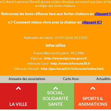
e Culturel Lawrence Durrell, qui est un lieu climatisé, est ouvert aux jours et 
protéger des fortes chaleurs.
 Retrouvez les bons réflexes face aux fortes chaleurs en
cliquant I
👉 Comment mieux vivre avec la chaleur en
cliquant ICI
.
Publication de l'alerte : 31/07/2026 20:13:03
Infos utiles
France Bleu Gard Lozère : 90.2 Mhz
Vigicrue :
http://www.vigicrues.gouv.fr
Inforoute Gard :
http://www.inforoute30.fr
Inforoute Hérault :
http://geo.herault.fr/inforoute/index.html
Annuaire des associations
Carte Asso
Actualités
SOCIAL,
SOLIDARITÉ
SPORTS &
LA VILLE
SANTÉ
ANIMATIONS