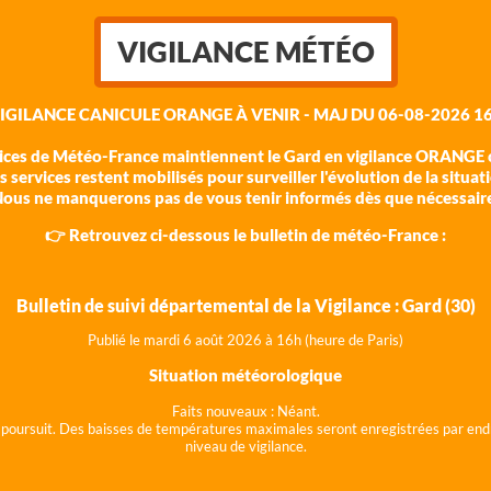
VIGILANCE MÉTÉO
VIGILANCE CANICULE ORANGE À VENIR - MAJ DU 06-08-2026 16
vices de Météo-France maintiennent le Gard en vigilance ORANGE c
 services restent mobilisés pour surveiller l'évolution de la situat
ous ne manquerons pas de vous tenir informés dès que nécessair
👉 Retrouvez ci-dessous le bulletin de météo-France :
Bulletin de suivi départemental de la Vigilance : Gard (30)
Publié le mardi 6 août 202
6 à 16h (heure de Paris)
Situation météorologique
Faits nouveaux :
Néant.
 se poursuit. Des baisses de températures maximales seront enregistrées par end
niveau de vigilance.