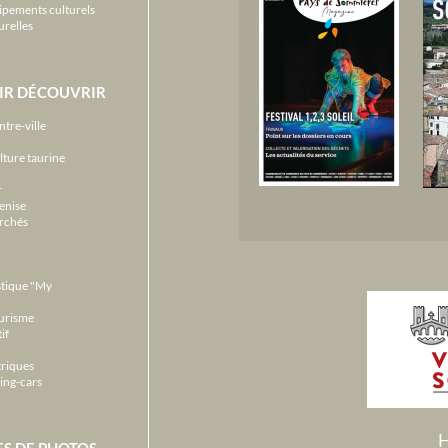
ipements culturels
urelles
IR DÉCOUVRIR
ntre-ville
lture taurine
r
enise
archés
stique "My
ourisme
if
triques
ing-cars
H
ES DE PHOTOS