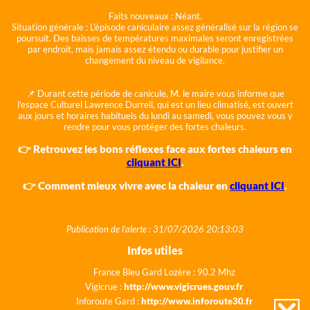
Faits nouveaux :
Néant.
Situation générale :
L'épisode caniculaire assez généralisé sur la région se
poursuit. Des baisses de températures maximales seront enregistrées
par endroit, mais jamais assez étendu ou durable pour justifier un
changement du niveau de vigilance.
📌 Durant cette période de canicule, M. le maire vous informe que
l'espace Culturel Lawrence Durrell, qui est un lieu climatisé, est ouvert
aux jours et horaires habituels du lundi au samedi, vous pouvez vous y
rendre pour vous protéger des fortes chaleurs.
👉 Retrouvez les bons réflexes face aux fortes chaleurs en
cliquant ICI
.
👉 Comment mieux vivre avec la chaleur en
cliquant ICI
.
Publication de l'alerte : 31/07/2026 20:13:03
Infos utiles
France Bleu Gard Lozère : 90.2 Mhz
Vigicrue :
http://www.vigicrues.gouv.fr
Inforoute Gard :
http://www.inforoute30.fr