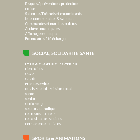
Risques / prévention / protection
Police
Salubrité / Déchets et encombrants
Intercommunalités & syndicats
Commandes et marchés publics
Archives municipales
Affichage municipal
Formulaires à télécharger
SOCIAL, SOLIDARITÉ SANTÉ
LA LIGUE CONTRE LE CANCER
Liens utiles
CCAS
Calade
France services
Relais Emploi - Mission Locale
Santé
Séniors
Croix rouge
Secours catholique
Les restos du cœur
Les assistantes sociales
Permanences sociales
SPORTS & ANIMATIONS