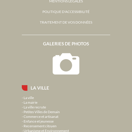
MENTIONS LÉGALES
POLITIQUE D'ACCESSIBILITÉ
TRAITEMENT DE VOS DONNÉES
GALERIES DE PHOTOS
LA VILLE
La ville
La mairie
La ville recrute
Petites Villes de Demain
Commerce et artisanat
Enfance et jeunesse
Recensement citoyen
Urbanisme et Environnement