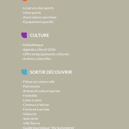
Le service des sports
Infos sports
Associations sportives
Équipement sportifs
CULTURE
Médiathèque
Agenda culturel 2026
Offre et équipements culturels
Actions culturelles
SORTIR DÉCOUVRIR
Flâner en centre-ville
Patrimoine
Arènes et culture taurine
Festivités
Lotos à venir
Cinéma Le Venise
Foires et marchés
Vidourle
Voie verte
Ville fleurie
Guide touristique "My Sommières"