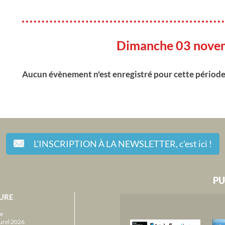
Dimanche 03 nove
Aucun évènement n'est enregistré pour cette périod
L'INSCRIPTION À LA NEWSLETTER,
c'est ici !
PU
URE
e
urel 2026