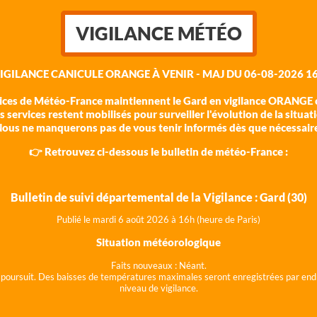
VIGILANCE MÉTÉO
VIGILANCE CANICULE ORANGE À VENIR - MAJ DU 06-08-2026 16
vices de Météo-France maintiennent le Gard en vigilance ORANGE c
 services restent mobilisés pour surveiller l'évolution de la situat
ous ne manquerons pas de vous tenir informés dès que nécessair
👉 Retrouvez ci-dessous le bulletin de météo-France :
Bulletin de suivi départemental de la Vigilance : Gard (30)
Publié le mardi 6 août 202
6 à 16h (heure de Paris)
Situation météorologique
Faits nouveaux :
Néant.
 se poursuit. Des baisses de températures maximales seront enregistrées par end
niveau de vigilance.