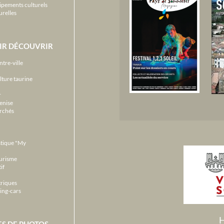
ipements culturels
urelles
IR DÉCOUVRIR
ntre-ville
lture taurine
r
enise
archés
stique "My
ourisme
if
triques
ing-cars
H
ES DE PHOTOS