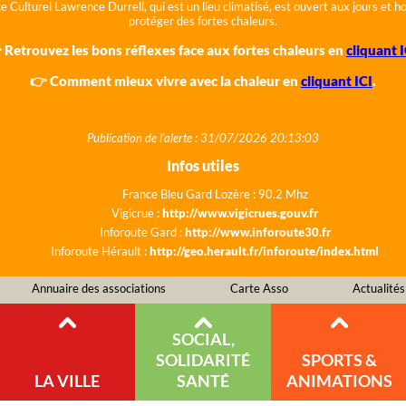
e Culturel Lawrence Durrell, qui est un lieu climatisé, est ouvert aux jours et 
protéger des fortes chaleurs.
 Retrouvez les bons réflexes face aux fortes chaleurs en
cliquant I
👉 Comment mieux vivre avec la chaleur en
cliquant ICI
.
Publication de l'alerte : 31/07/2026 20:13:03
Infos utiles
France Bleu Gard Lozère : 90.2 Mhz
Vigicrue :
http://www.vigicrues.gouv.fr
Inforoute Gard :
http://www.inforoute30.fr
Inforoute Hérault :
http://geo.herault.fr/inforoute/index.html
Annuaire des associations
Carte Asso
Actualités
SOCIAL,
SOLIDARITÉ
SPORTS &
LA VILLE
SANTÉ
ANIMATIONS