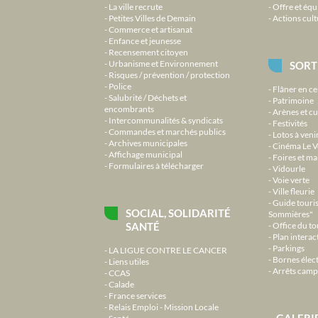
La ville recrute
Offre et équ
Petites Villes de Demain
Actions cult
Commerce et artisanat
Enfance et jeunesse
Recensement citoyen
Urbanisme et Environnement
SORT
Risques / prévention / protection
Police
Flâner en ce
Salubrité / Déchets et
Patrimoine
encombrants
Arènes et cu
Intercommunalités & syndicats
Festivités
Commandes et marchés publics
Lotos à veni
Archives municipales
Cinéma Le V
Affichage municipal
Foires et m
Formulaires à télécharger
Vidourle
Voie verte
Ville fleurie
Guide touri
SOCIAL, SOLIDARITÉ
Sommières"
SANTÉ
Office du t
Plan interact
Parkings
LA LIGUE CONTRE LE CANCER
Bornes élec
Liens utiles
Arrêts camp
CCAS
Calade
France services
Relais Emploi - Mission Locale
GALERI
Santé