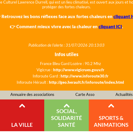
e Culturel Lawrence Durrell, qui est un lieu climatisé, est ouvert aux jours et 
protéger des fortes chaleurs.
 Retrouvez les bons réflexes face aux fortes chaleurs en
cliquant I
👉 Comment mieux vivre avec la chaleur en
cliquant ICI
.
Publication de l'alerte : 31/07/2026 20:13:03
Infos utiles
France Bleu Gard Lozère : 90.2 Mhz
Vigicrue :
http://www.vigicrues.gouv.fr
Inforoute Gard :
http://www.inforoute30.fr
Inforoute Hérault :
http://geo.herault.fr/inforoute/index.html
Annuaire des associations
Carte Asso
Actualités
SOCIAL,
SOLIDARITÉ
SPORTS &
LA VILLE
SANTÉ
ANIMATIONS