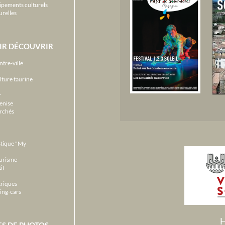
ipements culturels
urelles
IR DÉCOUVRIR
ntre-ville
lture taurine
r
enise
archés
stique "My
ourisme
if
triques
ing-cars
H
ES DE PHOTOS