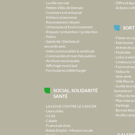
La ville recrute
Offre et équ
Petites Villes de Demain
Actions cult
Commerce et artisanat
Enfance et jeunesse
Recensement citoyen
Urbanisme et Environnement
SORT
Risques / prévention / protection
Police
Flâner en ce
Salubrité / Déchets et
Patrimoine
encombrants
Arènes et cu
Intercommunalités & syndicats
Festivités
Commandes et marchés publics
Lotos à veni
Archives municipales
Cinéma Le V
Affichage municipal
Foires et m
Formulaires à télécharger
Vidourle
Voie verte
Ville fleurie
Guide touri
SOCIAL, SOLIDARITÉ
Sommières"
SANTÉ
Office du t
Plan interact
Parkings
LA LIGUE CONTRE LE CANCER
Bornes élec
Liens utiles
Arrêts camp
CCAS
Calade
France services
Relais Emploi - Mission Locale
GALERI
Santé