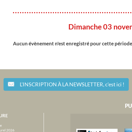
Dimanche 03 nove
Aucun évènement n'est enregistré pour cette périod
L'INSCRIPTION À LA NEWSLETTER,
c'est ici !
PU
URE
e
urel 2026