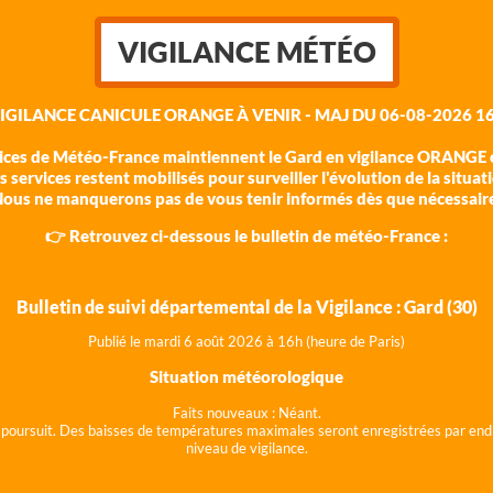
VIGILANCE MÉTÉO
VIGILANCE CANICULE ORANGE À VENIR - MAJ DU 06-08-2026 16
vices de Météo-France maintiennent le Gard en vigilance ORANGE c
 services restent mobilisés pour surveiller l'évolution de la situat
ous ne manquerons pas de vous tenir informés dès que nécessair
👉 Retrouvez ci-dessous le bulletin de météo-France :
Bulletin de suivi départemental de la Vigilance : Gard (30)
Publié le mardi 6 août 202
6 à 16h (heure de Paris)
Situation météorologique
Faits nouveaux :
Néant.
 se poursuit. Des baisses de températures maximales seront enregistrées par end
niveau de vigilance.