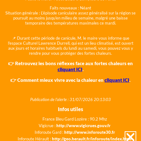
Faits nouveaux :
Néant
Situation générale :
L'épisode caniculaire assez généralisé sur la région se
poursuit au moins jusqu'en milieu de semaine, malgré une baisse
temporaire des températures maximales ce mardi.
📌 Durant cette période de canicule, M. le maire vous informe que
l'espace Culturel Lawrence Durrell, qui est un lieu climatisé, est ouvert
aux jours et horaires habituels du lundi au samedi, vous pouvez vous y
rendre pour vous protéger des fortes chaleurs.
👉 Retrouvez les bons réflexes face aux fortes chaleurs en
cliquant ICI
.
👉 Comment mieux vivre avec la chaleur en
cliquant ICI
.
Publication de l'alerte : 31/07/2026 20:13:03
Infos utiles
France Bleu Gard Lozère : 90.2 Mhz
Vigicrue :
http://www.vigicrues.gouv.fr
Inforoute Gard :
http://www.inforoute30.fr
Inforoute Hérault :
http://geo.herault.fr/inforoute/index.html