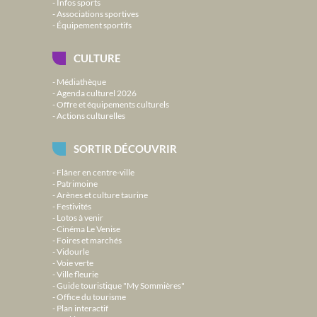
Infos sports
Associations sportives
Équipement sportifs
CULTURE
Médiathèque
Agenda culturel 2026
Offre et équipements culturels
Actions culturelles
SORTIR DÉCOUVRIR
Flâner en centre-ville
Patrimoine
Arènes et culture taurine
Festivités
Lotos à venir
Cinéma Le Venise
Foires et marchés
Vidourle
Voie verte
Ville fleurie
Guide touristique "My Sommières"
Office du tourisme
Plan interactif