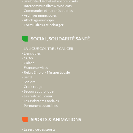
Salubrité / Déchets et encombrants
Intercommunalités & syndicats
Commandes et marchés publics
Archives municipales
Affichage municipal
Formulaires à télécharger
SOCIAL, SOLIDARITÉ SANTÉ
LA LIGUE CONTRE LE CANCER
Liens utiles
CCAS
Calade
France services
Relais Emploi - Mission Locale
Santé
Séniors
Croix rouge
Secours catholique
Les restos du cœur
Les assistantes sociales
Permanences sociales
SPORTS & ANIMATIONS
Le service des sports