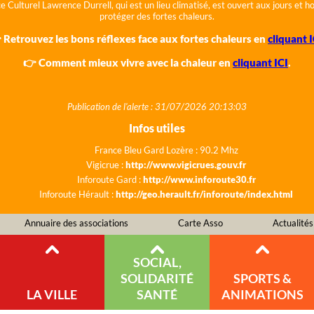
e Culturel Lawrence Durrell, qui est un lieu climatisé, est ouvert aux jours et 
protéger des fortes chaleurs.
 Retrouvez les bons réflexes face aux fortes chaleurs en
cliquant I
👉 Comment mieux vivre avec la chaleur en
cliquant ICI
.
Publication de l'alerte : 31/07/2026 20:13:03
Infos utiles
France Bleu Gard Lozère : 90.2 Mhz
Vigicrue :
http://www.vigicrues.gouv.fr
Inforoute Gard :
http://www.inforoute30.fr
Inforoute Hérault :
http://geo.herault.fr/inforoute/index.html
Annuaire des associations
Carte Asso
Actualités
SOCIAL,
SOLIDARITÉ
SPORTS &
LA VILLE
SANTÉ
ANIMATIONS