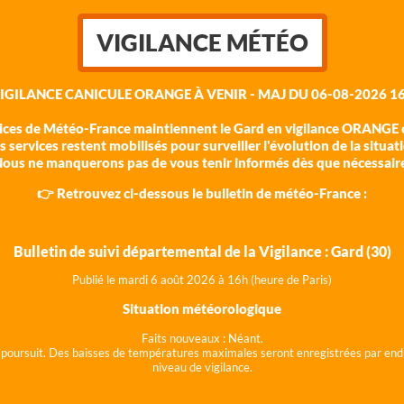
VIGILANCE MÉTÉO
VIGILANCE CANICULE ORANGE À VENIR - MAJ DU 06-08-2026 16
vices de Météo-France maintiennent le Gard en vigilance ORANGE c
 services restent mobilisés pour surveiller l'évolution de la situat
ous ne manquerons pas de vous tenir informés dès que nécessair
👉 Retrouvez ci-dessous le bulletin de météo-France :
Bulletin de suivi départemental de la Vigilance : Gard (30)
Publié le mardi 6 août 202
6 à 16h (heure de Paris)
Situation météorologique
Faits nouveaux :
Néant.
 se poursuit. Des baisses de températures maximales seront enregistrées par end
niveau de vigilance.