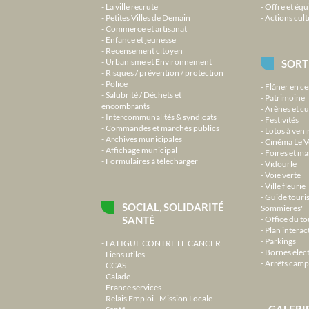
La ville recrute
Offre et équ
Petites Villes de Demain
Actions cult
Commerce et artisanat
Enfance et jeunesse
Recensement citoyen
Urbanisme et Environnement
SORT
Risques / prévention / protection
Police
Flâner en ce
Salubrité / Déchets et
Patrimoine
encombrants
Arènes et cu
Intercommunalités & syndicats
Festivités
Commandes et marchés publics
Lotos à veni
Archives municipales
Cinéma Le V
Affichage municipal
Foires et m
Formulaires à télécharger
Vidourle
Voie verte
Ville fleurie
Guide touri
SOCIAL, SOLIDARITÉ
Sommières"
SANTÉ
Office du t
Plan interact
Parkings
LA LIGUE CONTRE LE CANCER
Bornes élec
Liens utiles
Arrêts camp
CCAS
Calade
France services
Relais Emploi - Mission Locale
GALERI
Santé