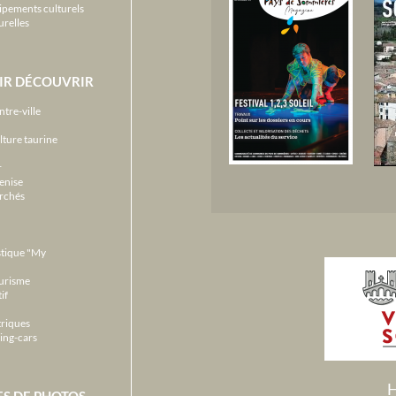
ipements culturels
urelles
IR DÉCOUVRIR
ntre-ville
lture taurine
r
enise
archés
stique "My
ourisme
if
triques
ing-cars
H
ES DE PHOTOS