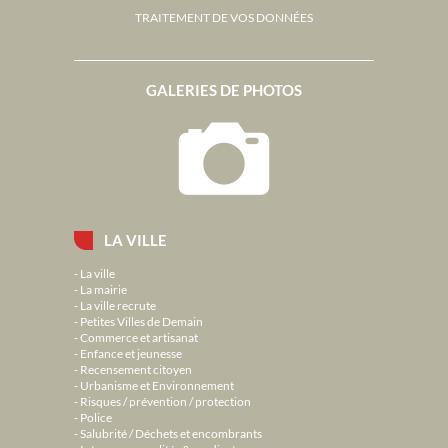
TRAITEMENT DE VOS DONNÉES
GALERIES DE PHOTOS
LA VILLE
La ville
La mairie
La ville recrute
Petites Villes de Demain
Commerce et artisanat
Enfance et jeunesse
Recensement citoyen
Urbanisme et Environnement
Risques / prévention / protection
Police
Salubrité / Déchets et encombrants