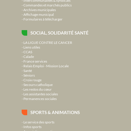
Intercommunalités & syndicats
Commandes et marchés publics
Archives municipales
Affichage municipal
Formulaires à télécharger
SOCIAL, SOLIDARITÉ SANTÉ
LA LIGUE CONTRE LE CANCER
Liens utiles
CCAS
Calade
France services
Relais Emploi - Mission Locale
Santé
Séniors
Croix rouge
Secours catholique
Les restos du cœur
Les assistantes sociales
Permanences sociales
SPORTS & ANIMATIONS
Le service des sports
Infos sports