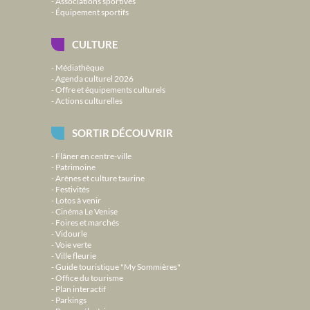
Associations sportives
Équipement sportifs
CULTURE
Médiathèque
Agenda culturel 2026
Offre et équipements culturels
Actions culturelles
SORTIR DÉCOUVRIR
Flâner en centre-ville
Patrimoine
Arènes et culture taurine
Festivités
Lotos à venir
Cinéma Le Venise
Foires et marchés
Vidourle
Voie verte
Ville fleurie
Guide touristique "My Sommières"
Office du tourisme
Plan interactif
Parkings