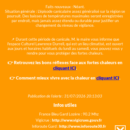
Faits nouveaux :
Néant.
Situation générale :
L'épisode caniculaire assez généralisé sur la région se
poursuit. Des baisses de températures maximales seront enregistrées
par endroit, mais jamais assez étendu ou durable pour justifier un
changement du niveau de vigilance.
📌 Durant cette période de canicule, M. le maire vous informe que
l'espace Culturel Lawrence Durrell, qui est un lieu climatisé, est ouvert
aux jours et horaires habituels du lundi au samedi, vous pouvez vous y
rendre pour vous protéger des fortes chaleurs.
👉 Retrouvez les bons réflexes face aux fortes chaleurs en
cliquant ICI
.
👉 Comment mieux vivre avec la chaleur en
cliquant ICI
.
Publication de l'alerte : 31/07/2026 20:13:03
Infos utiles
France Bleu Gard Lozère : 90.2 Mhz
Vigicrue :
http://www.vigicrues.gouv.fr
Inforoute Gard :
http://www.inforoute30.fr