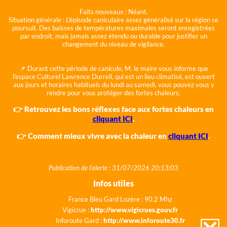
Faits nouveaux :
Néant.
Situation générale :
L'épisode caniculaire assez généralisé sur la région se
poursuit. Des baisses de températures maximales seront enregistrées
par endroit, mais jamais assez étendu ou durable pour justifier un
changement du niveau de vigilance.
📌 Durant cette période de canicule, M. le maire vous informe que
l'espace Culturel Lawrence Durrell, qui est un lieu climatisé, est ouvert
aux jours et horaires habituels du lundi au samedi, vous pouvez vous y
rendre pour vous protéger des fortes chaleurs.
👉 Retrouvez les bons réflexes face aux fortes chaleurs en
cliquant ICI
.
👉 Comment mieux vivre avec la chaleur en
cliquant ICI
.
Publication de l'alerte : 31/07/2026 20:13:03
Infos utiles
France Bleu Gard Lozère : 90.2 Mhz
Vigicrue :
http://www.vigicrues.gouv.fr
Inforoute Gard :
http://www.inforoute30.fr