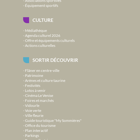
Associations sportives
Équipement sportifs
CULTURE
Médiathèque
Agenda culturel 2026
Offre et équipements culturels
Actions culturelles
SORTIR DÉCOUVRIR
Flâner en centre-ville
Patrimoine
Arènes et culture taurine
Festivités
Lotos à venir
Cinéma Le Venise
Foires et marchés
Vidourle
Voie verte
Ville fleurie
Guide touristique "My Sommières"
Office du tourisme
Plan interactif
Parkings