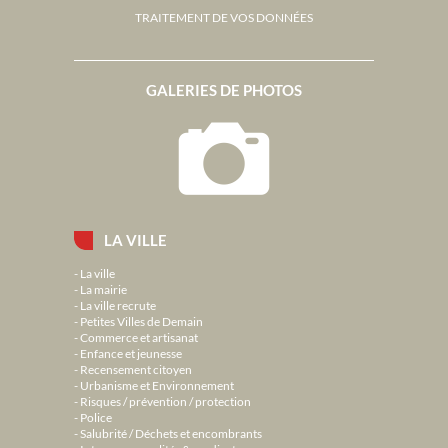
TRAITEMENT DE VOS DONNÉES
GALERIES DE PHOTOS
LA VILLE
La ville
La mairie
La ville recrute
Petites Villes de Demain
Commerce et artisanat
Enfance et jeunesse
Recensement citoyen
Urbanisme et Environnement
Risques / prévention / protection
Police
Salubrité / Déchets et encombrants