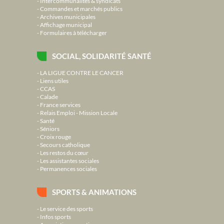
Intercommunalités & syndicats
Commandes et marchés publics
Archives municipales
Affichage municipal
Formulaires à télécharger
SOCIAL, SOLIDARITÉ SANTÉ
LA LIGUE CONTRE LE CANCER
Liens utiles
CCAS
Calade
France services
Relais Emploi - Mission Locale
Santé
Séniors
Croix rouge
Secours catholique
Les restos du cœur
Les assistantes sociales
Permanences sociales
SPORTS & ANIMATIONS
Le service des sports
Infos sports