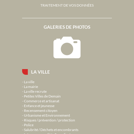
TRAITEMENT DE VOS DONNÉES
GALERIES DE PHOTOS
LA VILLE
La ville
La mairie
La ville recrute
Petites Villes de Demain
Commerce et artisanat
Enfance et jeunesse
Recensement citoyen
Urbanisme et Environnement
Risques / prévention / protection
Police
Salubrité / Déchets et encombrants