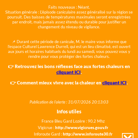
Faits nouveaux :
Néant.
Situation générale :
L'épisode caniculaire assez généralisé sur la région se
poursuit. Des baisses de températures maximales seront enregistrées
par endroit, mais jamais assez étendu ou durable pour justifier un
changement du niveau de vigilance.
📌 Durant cette période de canicule, M. le maire vous informe que
l'espace Culturel Lawrence Durrell, qui est un lieu climatisé, est ouvert
aux jours et horaires habituels du lundi au samedi, vous pouvez vous y
rendre pour vous protéger des fortes chaleurs.
👉 Retrouvez les bons réflexes face aux fortes chaleurs en
cliquant ICI
.
👉 Comment mieux vivre avec la chaleur en
cliquant ICI
.
Publication de l'alerte : 31/07/2026 20:13:03
Infos utiles
France Bleu Gard Lozère : 90.2 Mhz
Vigicrue :
http://www.vigicrues.gouv.fr
Inforoute Gard :
http://www.inforoute30.fr