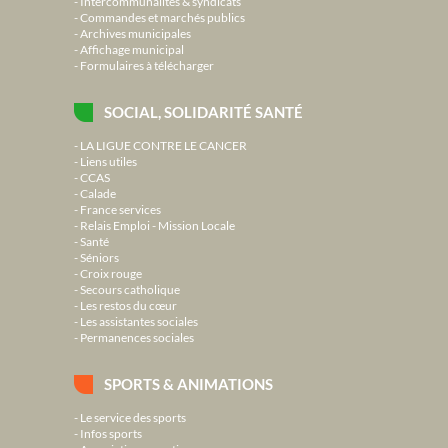
Intercommunalités & syndicats
Commandes et marchés publics
Archives municipales
Affichage municipal
Formulaires à télécharger
SOCIAL, SOLIDARITÉ SANTÉ
LA LIGUE CONTRE LE CANCER
Liens utiles
CCAS
Calade
France services
Relais Emploi - Mission Locale
Santé
Séniors
Croix rouge
Secours catholique
Les restos du cœur
Les assistantes sociales
Permanences sociales
SPORTS & ANIMATIONS
Le service des sports
Infos sports