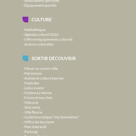
Associations sportives
Équipement sportifs
CULTURE
Médiathèque
Agenda culturel 2026
Offre et équipements culturels
Actions culturelles
SORTIR DÉCOUVRIR
Flâner en centre-ville
Patrimoine
Arènes et culture taurine
Festivités
Lotos à venir
Cinéma Le Venise
Foires et marchés
Vidourle
Voie verte
Ville fleurie
Guide touristique "My Sommières"
Office du tourisme
Plan interactif
Parkings