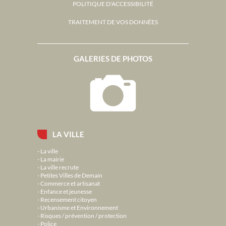
POLITIQUE D'ACCESSIBILITÉ
TRAITEMENT DE VOS DONNÉES
GALERIES DE PHOTOS
LA VILLE
La ville
La mairie
La ville recrute
Petites Villes de Demain
Commerce et artisanat
Enfance et jeunesse
Recensement citoyen
Urbanisme et Environnement
Risques / prévention / protection
Police