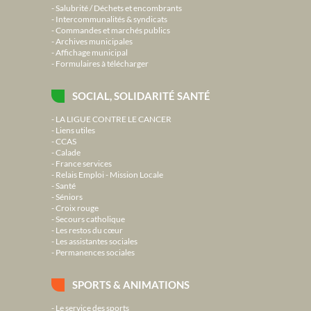
Salubrité / Déchets et encombrants
Intercommunalités & syndicats
Commandes et marchés publics
Archives municipales
Affichage municipal
Formulaires à télécharger
SOCIAL, SOLIDARITÉ SANTÉ
LA LIGUE CONTRE LE CANCER
Liens utiles
CCAS
Calade
France services
Relais Emploi - Mission Locale
Santé
Séniors
Croix rouge
Secours catholique
Les restos du cœur
Les assistantes sociales
Permanences sociales
SPORTS & ANIMATIONS
Le service des sports