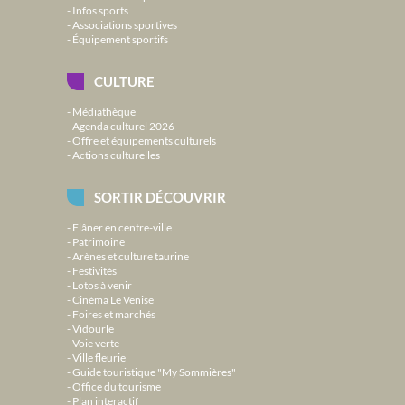
Infos sports
Associations sportives
Équipement sportifs
CULTURE
Médiathèque
Agenda culturel 2026
Offre et équipements culturels
Actions culturelles
SORTIR DÉCOUVRIR
Flâner en centre-ville
Patrimoine
Arènes et culture taurine
Festivités
Lotos à venir
Cinéma Le Venise
Foires et marchés
Vidourle
Voie verte
Ville fleurie
Guide touristique "My Sommières"
Office du tourisme
Plan interactif