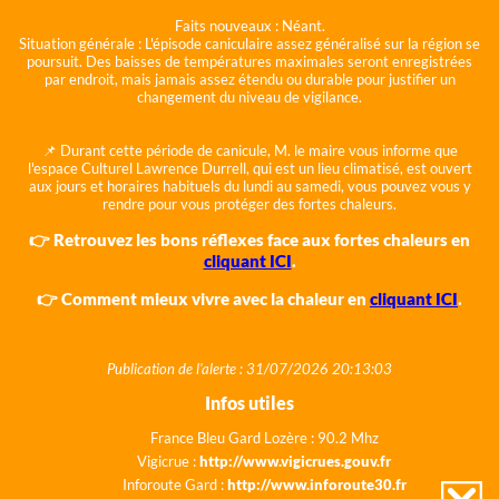
Faits nouveaux :
Néant.
Situation générale :
L'épisode caniculaire assez généralisé sur la région se
poursuit. Des baisses de températures maximales seront enregistrées
par endroit, mais jamais assez étendu ou durable pour justifier un
changement du niveau de vigilance.
📌 Durant cette période de canicule, M. le maire vous informe que
l'espace Culturel Lawrence Durrell, qui est un lieu climatisé, est ouvert
aux jours et horaires habituels du lundi au samedi, vous pouvez vous y
rendre pour vous protéger des fortes chaleurs.
👉 Retrouvez les bons réflexes face aux fortes chaleurs en
cliquant ICI
.
👉 Comment mieux vivre avec la chaleur en
cliquant ICI
.
Publication de l'alerte : 31/07/2026 20:13:03
Infos utiles
France Bleu Gard Lozère : 90.2 Mhz
Vigicrue :
http://www.vigicrues.gouv.fr
Inforoute Gard :
http://www.inforoute30.fr