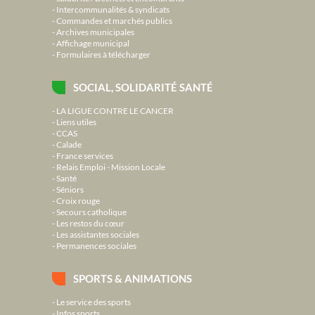
Intercommunalités & syndicats
Commandes et marchés publics
Archives municipales
Affichage municipal
Formulaires à télécharger
SOCIAL, SOLIDARITÉ SANTÉ
LA LIGUE CONTRE LE CANCER
Liens utiles
CCAS
Calade
France services
Relais Emploi - Mission Locale
Santé
Séniors
Croix rouge
Secours catholique
Les restos du cœur
Les assistantes sociales
Permanences sociales
SPORTS & ANIMATIONS
Le service des sports
Infos sports