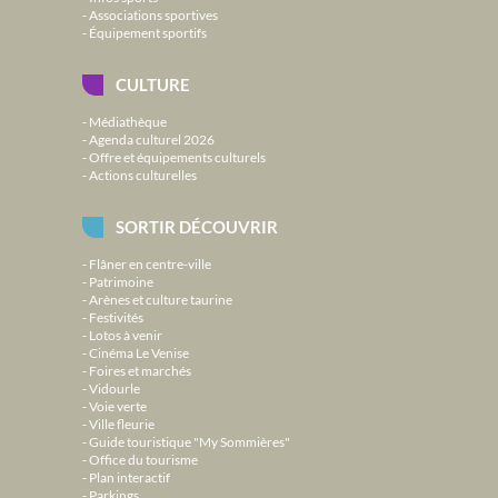
Associations sportives
Équipement sportifs
CULTURE
Médiathèque
Agenda culturel 2026
Offre et équipements culturels
Actions culturelles
SORTIR DÉCOUVRIR
Flâner en centre-ville
Patrimoine
Arènes et culture taurine
Festivités
Lotos à venir
Cinéma Le Venise
Foires et marchés
Vidourle
Voie verte
Ville fleurie
Guide touristique "My Sommières"
Office du tourisme
Plan interactif
Parkings