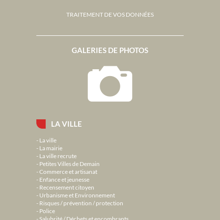
TRAITEMENT DE VOS DONNÉES
GALERIES DE PHOTOS
LA VILLE
La ville
La mairie
La ville recrute
Petites Villes de Demain
Commerce et artisanat
Enfance et jeunesse
Recensement citoyen
Urbanisme et Environnement
Risques / prévention / protection
Police
Salubrité / Déchets et encombrants