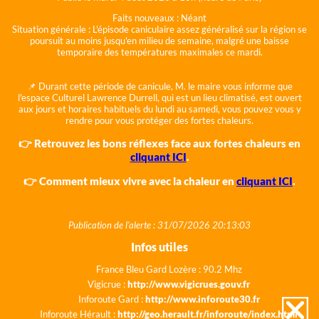
Faits nouveaux :
Néant
Situation générale :
L'épisode caniculaire assez généralisé sur la région se
poursuit au moins jusqu'en milieu de semaine, malgré une baisse
temporaire des températures maximales ce mardi.
📌 Durant cette période de canicule, M. le maire vous informe que
l'espace Culturel Lawrence Durrell, qui est un lieu climatisé, est ouvert
aux jours et horaires habituels du lundi au samedi, vous pouvez vous y
rendre pour vous protéger des fortes chaleurs.
👉 Retrouvez les bons réflexes face aux fortes chaleurs en
cliquant ICI
.
👉 Comment mieux vivre avec la chaleur en
cliquant ICI
.
Publication de l'alerte : 31/07/2026 20:13:03
Infos utiles
France Bleu Gard Lozère : 90.2 Mhz
Vigicrue :
http://www.vigicrues.gouv.fr
Inforoute Gard :
http://www.inforoute30.fr
Inforoute Hérault :
http://geo.herault.fr/inforoute/index.html