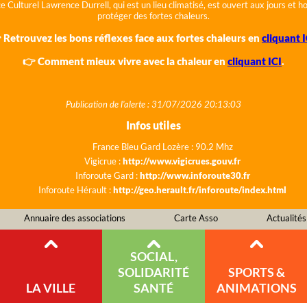
e Culturel Lawrence Durrell, qui est un lieu climatisé, est ouvert aux jours et 
protéger des fortes chaleurs.
 Retrouvez les bons réflexes face aux fortes chaleurs en
cliquant I
👉 Comment mieux vivre avec la chaleur en
cliquant ICI
.
Publication de l'alerte : 31/07/2026 20:13:03
Infos utiles
France Bleu Gard Lozère : 90.2 Mhz
Vigicrue :
http://www.vigicrues.gouv.fr
Inforoute Gard :
http://www.inforoute30.fr
Inforoute Hérault :
http://geo.herault.fr/inforoute/index.html
Annuaire des associations
Carte Asso
Actualités
SOCIAL,
SOLIDARITÉ
SPORTS &
LA VILLE
SANTÉ
ANIMATIONS