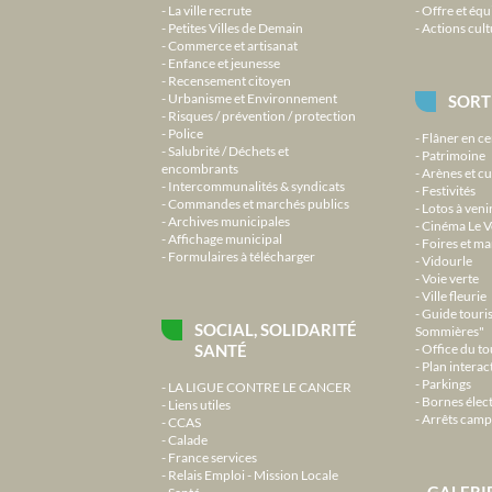
La ville recrute
Offre et équ
Petites Villes de Demain
Actions cult
Commerce et artisanat
Enfance et jeunesse
Recensement citoyen
Urbanisme et Environnement
SORT
Risques / prévention / protection
Police
Flâner en ce
Salubrité / Déchets et
Patrimoine
encombrants
Arènes et cu
Intercommunalités & syndicats
Festivités
Commandes et marchés publics
Lotos à veni
Archives municipales
Cinéma Le V
Affichage municipal
Foires et m
Formulaires à télécharger
Vidourle
Voie verte
Ville fleurie
Guide touri
SOCIAL, SOLIDARITÉ
Sommières"
SANTÉ
Office du t
Plan interact
Parkings
LA LIGUE CONTRE LE CANCER
Bornes élec
Liens utiles
Arrêts camp
CCAS
Calade
France services
Relais Emploi - Mission Locale
GALERI
Santé