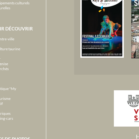
ipements culturels
urelles
IR DÉCOUVRIR
ntre-ville
lture taurine
r
enise
archés
stique "My
ourisme
if
triques
ing-cars
H
ES DE PHOTOS