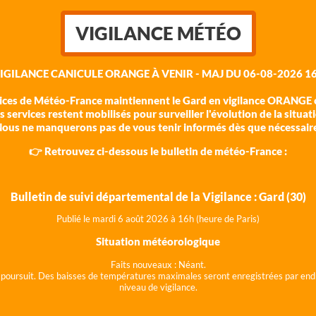
VIGILANCE MÉTÉO
VIGILANCE CANICULE ORANGE À VENIR - MAJ DU 06-08-2026 16
vices de Météo-France maintiennent le Gard en vigilance ORANGE c
 services restent mobilisés pour surveiller l'évolution de la situat
ous ne manquerons pas de vous tenir informés dès que nécessair
👉 Retrouvez ci-dessous le bulletin de météo-France :
Bulletin de suivi départemental de la Vigilance : Gard (30)
Publié le mardi 6 août 202
6 à 16h (heure de Paris)
Situation météorologique
Faits nouveaux :
Néant.
 se poursuit. Des baisses de températures maximales seront enregistrées par end
niveau de vigilance.