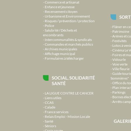
Commerce et artisanat
Enfance et jeunesse
Recensement citoyen
Urbanisme et Environnement
SORT
Risques / prévention / protection
Police
Flâner en ce
Salubrité / Déchets et
Patrimoine
encombrants
Arènes et cu
Intercommunalités & syndicats
Festivités
Commandes et marchés publics
Lotos à veni
Archives municipales
Cinéma Le V
Affichage municipal
Foires et m
Formulaires à télécharger
Vidourle
Voie verte
Ville fleurie
Guide touri
SOCIAL, SOLIDARITÉ
Sommières"
SANTÉ
Office du t
Plan interact
Parkings
LA LIGUE CONTRE LE CANCER
Bornes élec
Liens utiles
Arrêts camp
CCAS
Calade
France services
Relais Emploi - Mission Locale
GALERI
Santé
Séniors
Croix rouge