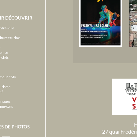
IR DÉCOUVRIR
ntre-ville
lture taurine
r
enise
archés
stique "My
ourisme
if
triques
ing-cars
H
ES DE PHOTOS
27 quai Frédé