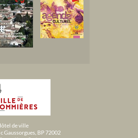
ôtel de ville
ric Gaussorgues, BP 72002