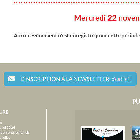
Mercredi 22 nove
Aucun évènement n'est enregistré pour cette périod
L'INSCRIPTION À LA NEWSLETTER,
c'est ici !
PU
URE
e
urel 2026
ipements culturels
urelles