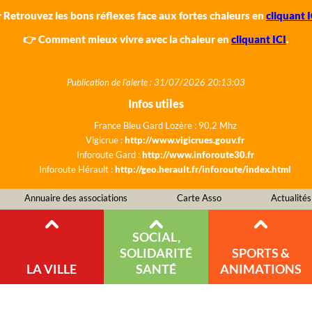
 Retrouvez les bons réflexes face aux fortes chaleurs en
cliquant I
👉 Comment mieux vivre avec la chaleur en
cliquant ICI
.
Publication de l'alerte : 31/07/2026 20:13:03
Infos utiles
France Bleu Gard Lozère : 90.2 Mhz
Vigicrue :
http://www.vigicrues.gouv.fr
Inforoute Gard :
http://www.inforoute30.fr
Inforoute Hérault :
http://geo.herault.fr/inforoute/index.html
Annuaire des associations
Carte Asso
Actualités
SOCIAL,
SOLIDARITÉ
SPORTS &
LA VILLE
SANTÉ
ANIMATIONS