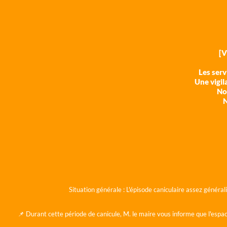
[
Les ser
Une vigil
Nos
N
Situation générale :
L'épisode caniculaire assez généra
📌 Durant cette période de canicule, M. le maire vous informe que l'espac