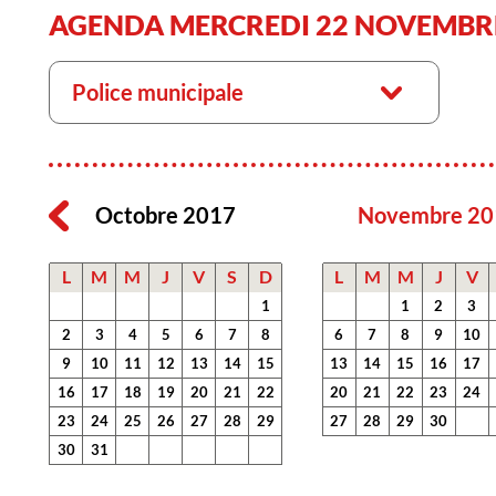
AGENDA MERCREDI 22 NOVEMBR
Police municipale
Octobre 2017
Novembre 20
L
M
M
J
V
S
D
L
M
M
J
V
1
1
2
3
2
3
4
5
6
7
8
6
7
8
9
10
9
10
11
12
13
14
15
13
14
15
16
17
16
17
18
19
20
21
22
20
21
22
23
24
23
24
25
26
27
28
29
27
28
29
30
30
31