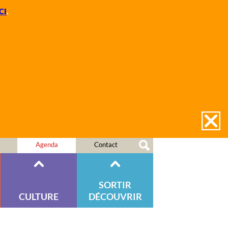
CI
.
Agenda
Contact
SORTIR
CULTURE
DÉCOUVRIR