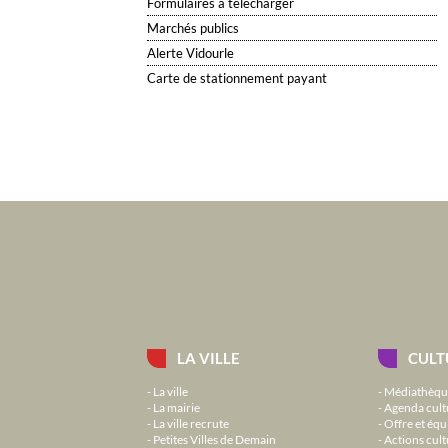
Formulaires à télécharger
Marchés publics
Alerte Vidourle
Carte de stationnement payant
LA VILLE
CULT
La ville
Médiathèqu
La mairie
Agenda cult
La ville recrute
Offre et équ
Petites Villes de Demain
Actions cult