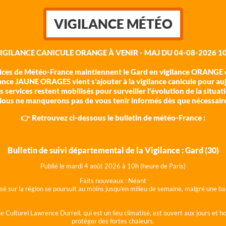
VIGILANCE MÉTÉO
VIGILANCE CANICULE ORANGE À VENIR - MAJ DU 04-08-2026 10
vices de Météo-France maintiennent le Gard en vigilance ORANGE c
ance JAUNE ORAGES vient s'ajouter à la vigilance canicule pour au
 services restent mobilisés pour surveiller l'évolution de la situat
ous ne manquerons pas de vous tenir informés dès que nécessair
👉 Retrouvez ci-dessous le bulletin de météo-France :
Bulletin de suivi départemental de la Vigilance : Gard (30)
Publié le mardi 4 août 202
6 à 10h (heure de Paris)
Faits nouveaux :
Néant
lisé sur la région se poursuit au moins jusqu'en milieu de semaine, malgré une
e Culturel Lawrence Durrell, qui est un lieu climatisé, est ouvert aux jours et 
protéger des fortes chaleurs.