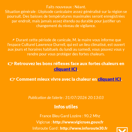
Faits nouveaux :
Néant.
Situation générale :
L'épisode caniculaire assez généralisé sur la région se
poursuit. Des baisses de températures maximales seront enregistrées
par endroit, mais jamais assez étendu ou durable pour justifier un
changement du niveau de vigilance.
📌 Durant cette période de canicule, M. le maire vous informe que
l'espace Culturel Lawrence Durrell, qui est un lieu climatisé, est ouvert
aux jours et horaires habituels du lundi au samedi, vous pouvez vous y
rendre pour vous protéger des fortes chaleurs.
👉 Retrouvez les bons réflexes face aux fortes chaleurs en
cliquant ICI
.
👉 Comment mieux vivre avec la chaleur en
cliquant ICI
.
Publication de l'alerte : 31/07/2026 20:13:03
Infos utiles
France Bleu Gard Lozère : 90.2 Mhz
Vigicrue :
http://www.vigicrues.gouv.fr
Inforoute Gard :
http://www.inforoute30.fr