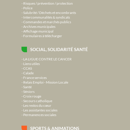
Risques / prévention / protection
Police
Salubrité / Déchets et encombrants
Intercommunalités & syndicats
Commandes et marchés publics
Archives municipales
Affichage municipal
Formulaires à télécharger
SOCIAL, SOLIDARITÉ SANTÉ
LA LIGUE CONTRE LE CANCER
Liens utiles
CCAS
Calade
France services
Relais Emploi - Mission Locale
Santé
Séniors
Croix rouge
Secours catholique
Les restos du cœur
Les assistantes sociales
Permanences sociales
SPORTS & ANIMATIONS