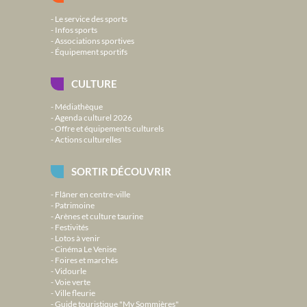
Le service des sports
Infos sports
Associations sportives
Équipement sportifs
CULTURE
Médiathèque
Agenda culturel 2026
Offre et équipements culturels
Actions culturelles
SORTIR DÉCOUVRIR
Flâner en centre-ville
Patrimoine
Arènes et culture taurine
Festivités
Lotos à venir
Cinéma Le Venise
Foires et marchés
Vidourle
Voie verte
Ville fleurie
Guide touristique "My Sommières"