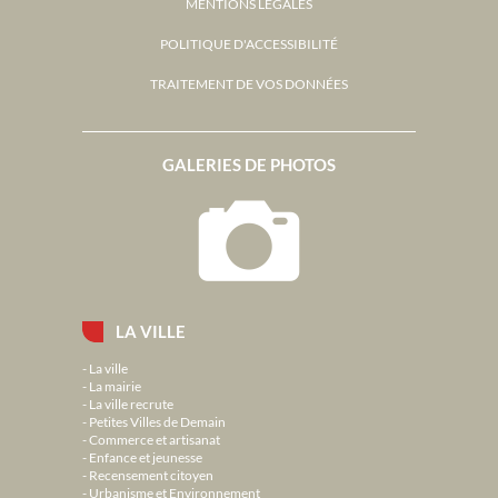
MENTIONS LÉGALES
POLITIQUE D'ACCESSIBILITÉ
TRAITEMENT DE VOS DONNÉES
GALERIES DE PHOTOS
LA VILLE
La ville
La mairie
La ville recrute
Petites Villes de Demain
Commerce et artisanat
Enfance et jeunesse
Recensement citoyen
Urbanisme et Environnement