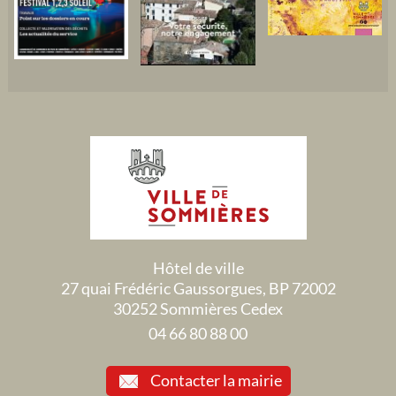
Hôtel de ville
27 quai Frédéric Gaussorgues, BP 72002
30252 Sommières Cedex
04 66 80 88 00
Contacter la mairie