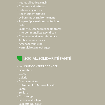
Petites Villes de Demain
Commerce et artisanat
Enfance et jeunesse
Recensement citoyen
Urbanisme et Environnement
Risques / prévention / protection
Police
Salubrité / Déchets et encombrants
Intercommunalités & syndicats
Commandes et marchés publics
Archives municipales
Affichage municipal
Formulaires à télécharger
SOCIAL, SOLIDARITÉ SANTÉ
LA LIGUE CONTRE LE CANCER
Liens utiles
CCAS
Calade
France services
Relais Emploi - Mission Locale
Santé
Séniors
Croix rouge
Secours catholique
Les restos du cœur