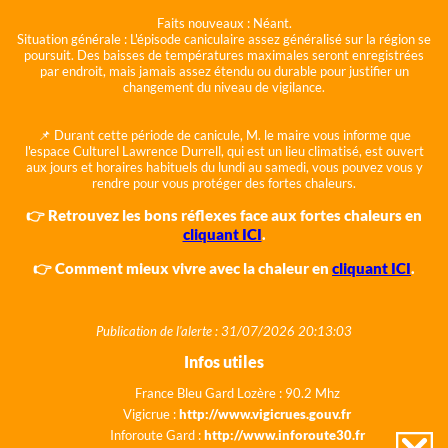
Faits nouveaux :
Néant.
Situation générale :
L'épisode caniculaire assez généralisé sur la région se
poursuit. Des baisses de températures maximales seront enregistrées
par endroit, mais jamais assez étendu ou durable pour justifier un
changement du niveau de vigilance.
📌 Durant cette période de canicule, M. le maire vous informe que
l'espace Culturel Lawrence Durrell, qui est un lieu climatisé, est ouvert
aux jours et horaires habituels du lundi au samedi, vous pouvez vous y
rendre pour vous protéger des fortes chaleurs.
👉 Retrouvez les bons réflexes face aux fortes chaleurs en
cliquant ICI
.
👉 Comment mieux vivre avec la chaleur en
cliquant ICI
.
Publication de l'alerte : 31/07/2026 20:13:03
Infos utiles
France Bleu Gard Lozère : 90.2 Mhz
Vigicrue :
http://www.vigicrues.gouv.fr
Inforoute Gard :
http://www.inforoute30.fr