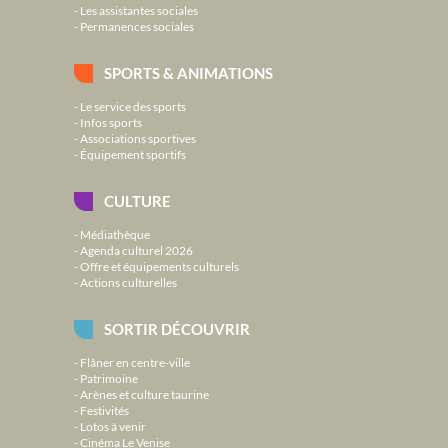
Les assistantes sociales
Permanences sociales
SPORTS & ANIMATIONS
Le service des sports
Infos sports
Associations sportives
Équipement sportifs
CULTURE
Médiathèque
Agenda culturel 2026
Offre et équipements culturels
Actions culturelles
SORTIR DÉCOUVRIR
Flâner en centre-ville
Patrimoine
Arènes et culture taurine
Festivités
Lotos à venir
Cinéma Le Venise