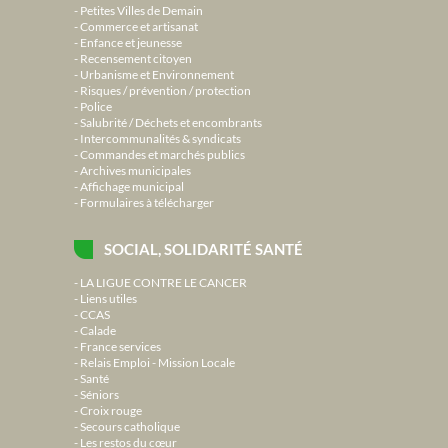
Petites Villes de Demain
Commerce et artisanat
Enfance et jeunesse
Recensement citoyen
Urbanisme et Environnement
Risques / prévention / protection
Police
Salubrité / Déchets et encombrants
Intercommunalités & syndicats
Commandes et marchés publics
Archives municipales
Affichage municipal
Formulaires à télécharger
SOCIAL, SOLIDARITÉ SANTÉ
LA LIGUE CONTRE LE CANCER
Liens utiles
CCAS
Calade
France services
Relais Emploi - Mission Locale
Santé
Séniors
Croix rouge
Secours catholique
Les restos du cœur