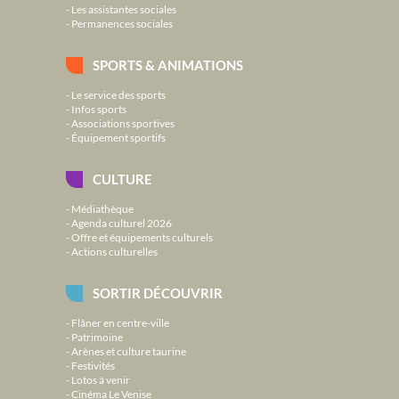
Les assistantes sociales
Permanences sociales
SPORTS & ANIMATIONS
Le service des sports
Infos sports
Associations sportives
Équipement sportifs
CULTURE
Médiathèque
Agenda culturel 2026
Offre et équipements culturels
Actions culturelles
SORTIR DÉCOUVRIR
Flâner en centre-ville
Patrimoine
Arènes et culture taurine
Festivités
Lotos à venir
Cinéma Le Venise