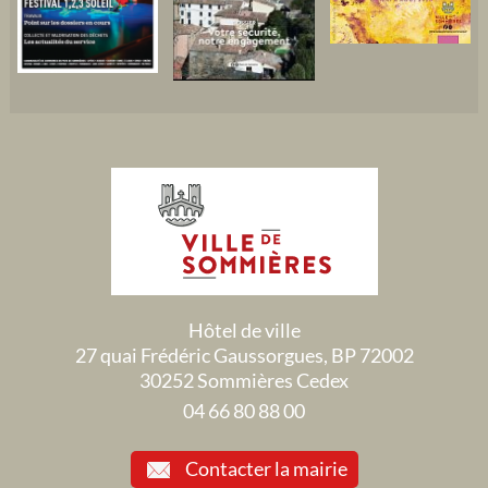
Hôtel de ville
27 quai Frédéric Gaussorgues, BP 72002
30252 Sommières Cedex
04 66 80 88 00
Contacter la mairie