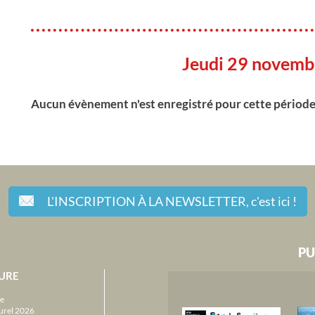
Jeudi 29 novemb
Aucun évènement n'est enregistré pour cette périod
L'INSCRIPTION À LA NEWSLETTER,
c'est ici !
PU
URE
e
urel 2026