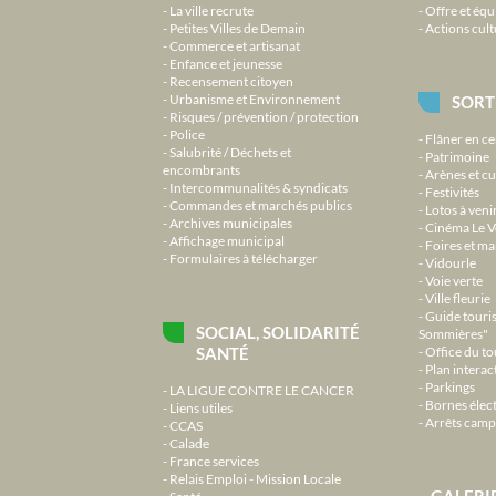
La ville recrute
Offre et équ
Petites Villes de Demain
Actions cult
Commerce et artisanat
Enfance et jeunesse
Recensement citoyen
Urbanisme et Environnement
SORT
Risques / prévention / protection
Police
Flâner en ce
Salubrité / Déchets et
Patrimoine
encombrants
Arènes et cu
Intercommunalités & syndicats
Festivités
Commandes et marchés publics
Lotos à veni
Archives municipales
Cinéma Le V
Affichage municipal
Foires et m
Formulaires à télécharger
Vidourle
Voie verte
Ville fleurie
Guide touri
SOCIAL, SOLIDARITÉ
Sommières"
SANTÉ
Office du t
Plan interact
Parkings
LA LIGUE CONTRE LE CANCER
Bornes élec
Liens utiles
Arrêts camp
CCAS
Calade
France services
Relais Emploi - Mission Locale
GALERI
Santé