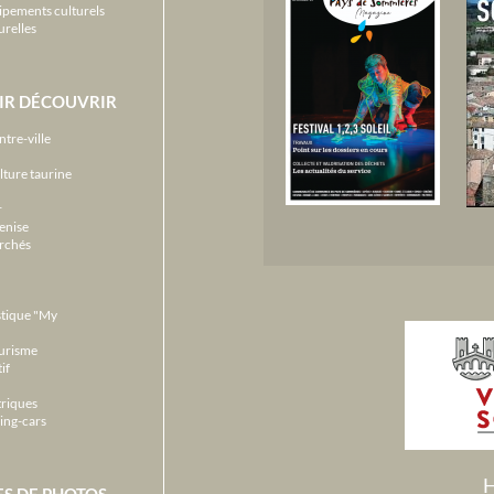
ipements culturels
urelles
IR DÉCOUVRIR
ntre-ville
lture taurine
r
enise
archés
stique "My
ourisme
if
triques
ing-cars
H
ES DE PHOTOS