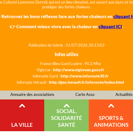
e Culturel Lawrence Durrell, qui est un lieu climatisé, est ouvert aux jours et 
protéger des fortes chaleurs.
 Retrouvez les bons réflexes face aux fortes chaleurs en
cliquant I
👉 Comment mieux vivre avec la chaleur en
cliquant ICI
.
Publication de l'alerte : 31/07/2026 20:13:03
Infos utiles
France Bleu Gard Lozère : 90.2 Mhz
Vigicrue :
http://www.vigicrues.gouv.fr
Inforoute Gard :
http://www.inforoute30.fr
Inforoute Hérault :
http://geo.herault.fr/inforoute/index.html
Annuaire des associations
Carte Asso
Actualités
SOCIAL,
SOLIDARITÉ
SPORTS &
LA VILLE
SANTÉ
ANIMATIONS