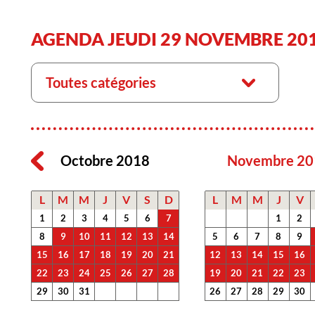
AGENDA JEUDI 29 NOVEMBRE 20
Toutes catégories
Octobre 2018
Novembre 20
L
M
M
J
V
S
D
L
M
M
J
V
1
2
3
4
5
6
7
1
2
8
9
10
11
12
13
14
5
6
7
8
9
15
16
17
18
19
20
21
12
13
14
15
16
22
23
24
25
26
27
28
19
20
21
22
23
29
30
31
26
27
28
29
30