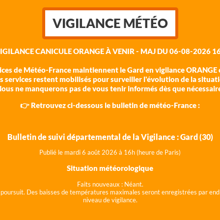
VIGILANCE MÉTÉO
VIGILANCE CANICULE ORANGE À VENIR - MAJ DU 06-08-2026 16
vices de Météo-France maintiennent le Gard en vigilance ORANGE c
 services restent mobilisés pour surveiller l'évolution de la situat
ous ne manquerons pas de vous tenir informés dès que nécessair
👉 Retrouvez ci-dessous le bulletin de météo-France :
Bulletin de suivi départemental de la Vigilance : Gard (30)
Publié le mardi 6 août 202
6 à 16h (heure de Paris)
Situation météorologique
Faits nouveaux :
Néant.
 se poursuit. Des baisses de températures maximales seront enregistrées par end
niveau de vigilance.