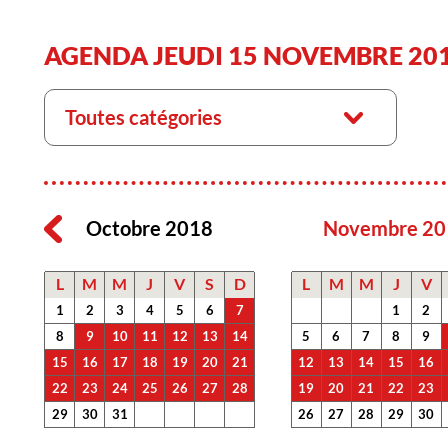
AGENDA JEUDI 15 NOVEMBRE 20
Toutes catégories
Octobre 2018
Novembre 20
L
M
M
J
V
S
D
L
M
M
J
V
1
2
3
4
5
6
7
1
2
8
9
10
11
12
13
14
5
6
7
8
9
15
16
17
18
19
20
21
12
13
14
15
16
22
23
24
25
26
27
28
19
20
21
22
23
29
30
31
26
27
28
29
30