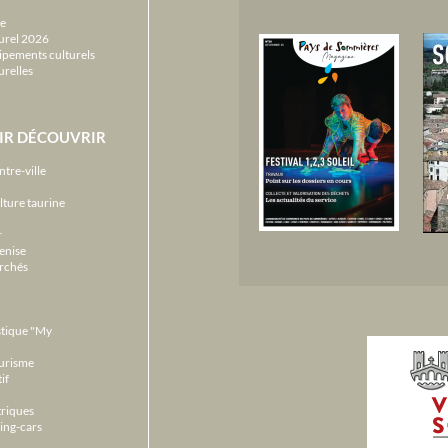
e
urel 2026
ipements culturels
urelles
IR DÉCOUVRIR
ntre-ville
lture taurine
r
enise
archés
stique "My
ourisme
if
triques
ing-cars