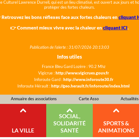
e Culturel Lawrence Durrell, qui est un lieu climatisé, est ouvert aux jours et 
protéger des fortes chaleurs.
 Retrouvez les bons réflexes face aux fortes chaleurs en
cliquant I
👉 Comment mieux vivre avec la chaleur en
cliquant ICI
.
Publication de l'alerte : 31/07/2026 20:13:03
Infos utiles
France Bleu Gard Lozère : 90.2 Mhz
Vigicrue :
http://www.vigicrues.gouv.fr
Inforoute Gard :
http://www.inforoute30.fr
Inforoute Hérault :
http://geo.herault.fr/inforoute/index.html
Annuaire des associations
Carte Asso
Actualités
SOCIAL,
SOLIDARITÉ
SPORTS &
LA VILLE
SANTÉ
ANIMATIONS