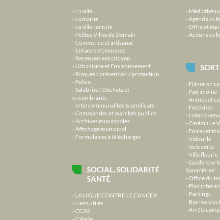
La ville
Médiathèqu
La mairie
Agenda cult
La ville recrute
Offre et équ
Petites Villes de Demain
Actions cult
Commerce et artisanat
Enfance et jeunesse
Recensement citoyen
Urbanisme et Environnement
SORT
Risques / prévention / protection
Police
Flâner en ce
Salubrité / Déchets et
Patrimoine
encombrants
Arènes et cu
Intercommunalités & syndicats
Festivités
Commandes et marchés publics
Lotos à veni
Archives municipales
Cinéma Le V
Affichage municipal
Foires et m
Formulaires à télécharger
Vidourle
Voie verte
Ville fleurie
Guide touri
SOCIAL, SOLIDARITÉ
Sommières"
SANTÉ
Office du t
Plan interact
Parkings
LA LIGUE CONTRE LE CANCER
Bornes élec
Liens utiles
Arrêts camp
CCAS
Calade