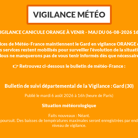
VIGILANCE MÉTÉO
VIGILANCE CANICULE ORANGE À VENIR - MAJ DU 06-08-2026 16
vices de Météo-France maintiennent le Gard en vigilance ORANGE c
 services restent mobilisés pour surveiller l'évolution de la situat
ous ne manquerons pas de vous tenir informés dès que nécessair
👉 Retrouvez ci-dessous le bulletin de météo-France :
Bulletin de suivi départemental de la Vigilance : Gard (30)
Publié le mardi 6 août 202
6 à 16h (heure de Paris)
Situation météorologique
Faits nouveaux :
Néant.
 se poursuit. Des baisses de températures maximales seront enregistrées par end
niveau de vigilance.