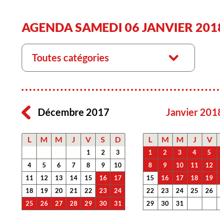
AGENDA SAMEDI 06 JANVIER 201
Toutes catégories
Décembre 2017
Janvier 201
L
M
M
J
V
S
D
L
M
M
J
V
1
2
3
1
2
3
4
5
4
5
6
7
8
9
10
8
9
10
11
12
11
12
13
14
15
16
17
15
16
17
18
19
18
19
20
21
22
23
24
22
23
24
25
26
25
26
27
28
29
30
31
29
30
31