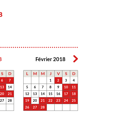
8
8
Février 2018
S
D
L
M
M
J
V
S
D
6
7
1
2
3
4
13
14
5
6
7
8
9
10
11
20
21
12
13
14
15
16
17
18
27
28
19
20
21
22
23
24
25
26
27
28