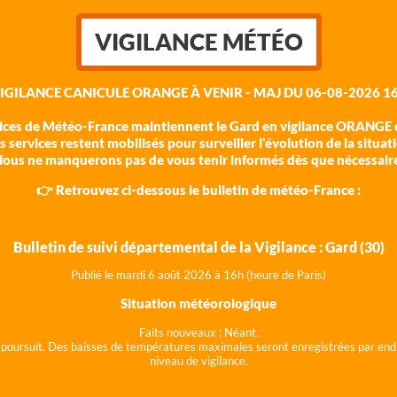
VIGILANCE MÉTÉO
VIGILANCE CANICULE ORANGE À VENIR - MAJ DU 06-08-2026 16
vices de Météo-France maintiennent le Gard en vigilance ORANGE c
 services restent mobilisés pour surveiller l'évolution de la situat
ous ne manquerons pas de vous tenir informés dès que nécessair
👉 Retrouvez ci-dessous le bulletin de météo-France :
Bulletin de suivi départemental de la Vigilance : Gard (30)
Publié le mardi 6 août 202
6 à 16h (heure de Paris)
Situation météorologique
Faits nouveaux :
Néant.
 se poursuit. Des baisses de températures maximales seront enregistrées par end
niveau de vigilance.