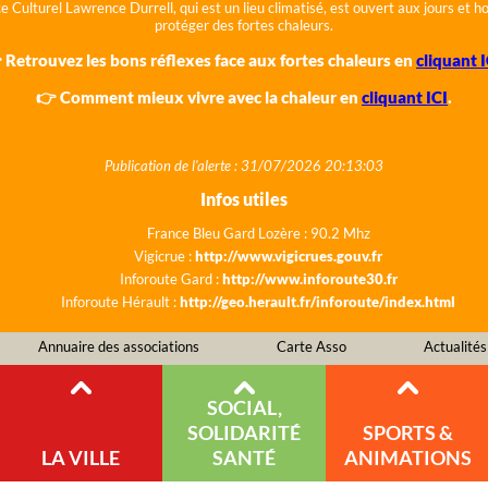
e Culturel Lawrence Durrell, qui est un lieu climatisé, est ouvert aux jours et 
protéger des fortes chaleurs.
 Retrouvez les bons réflexes face aux fortes chaleurs en
cliquant I
👉 Comment mieux vivre avec la chaleur en
cliquant ICI
.
Publication de l'alerte : 31/07/2026 20:13:03
Infos utiles
France Bleu Gard Lozère : 90.2 Mhz
Vigicrue :
http://www.vigicrues.gouv.fr
Inforoute Gard :
http://www.inforoute30.fr
Inforoute Hérault :
http://geo.herault.fr/inforoute/index.html
Annuaire des associations
Carte Asso
Actualités
SOCIAL,
SOLIDARITÉ
SPORTS &
LA VILLE
SANTÉ
ANIMATIONS