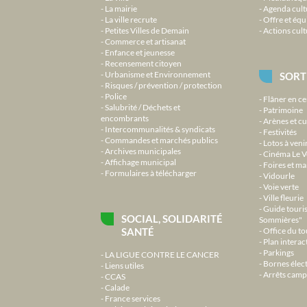
La mairie
Agenda cult
La ville recrute
Offre et équ
Petites Villes de Demain
Actions cult
Commerce et artisanat
Enfance et jeunesse
Recensement citoyen
Urbanisme et Environnement
SORT
Risques / prévention / protection
Police
Flâner en ce
Salubrité / Déchets et
Patrimoine
encombrants
Arènes et cu
Intercommunalités & syndicats
Festivités
Commandes et marchés publics
Lotos à veni
Archives municipales
Cinéma Le V
Affichage municipal
Foires et m
Formulaires à télécharger
Vidourle
Voie verte
Ville fleurie
Guide touri
SOCIAL, SOLIDARITÉ
Sommières"
SANTÉ
Office du t
Plan interact
Parkings
LA LIGUE CONTRE LE CANCER
Bornes élec
Liens utiles
Arrêts camp
CCAS
Calade
France services