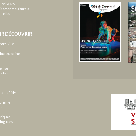
urel 2026
ipements culturels
urelles
IR DÉCOUVRIR
ntre-ville
lture taurine
r
enise
archés
stique "My
ourisme
if
triques
ing-cars