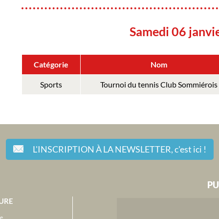
Samedi 06 janvi
Catégorie
Nom
Sports
Tournoi du tennis Club Sommiérois
L'INSCRIPTION À LA NEWSLETTER,
c'est ici !
PU
URE
e