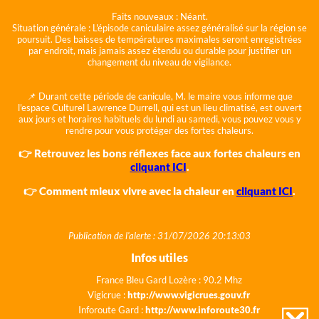
Faits nouveaux :
Néant.
Situation générale :
L'épisode caniculaire assez généralisé sur la région se
poursuit. Des baisses de températures maximales seront enregistrées
par endroit, mais jamais assez étendu ou durable pour justifier un
changement du niveau de vigilance.
📌 Durant cette période de canicule, M. le maire vous informe que
l'espace Culturel Lawrence Durrell, qui est un lieu climatisé, est ouvert
aux jours et horaires habituels du lundi au samedi, vous pouvez vous y
rendre pour vous protéger des fortes chaleurs.
👉 Retrouvez les bons réflexes face aux fortes chaleurs en
cliquant ICI
.
👉 Comment mieux vivre avec la chaleur en
cliquant ICI
.
Publication de l'alerte : 31/07/2026 20:13:03
Infos utiles
France Bleu Gard Lozère : 90.2 Mhz
Vigicrue :
http://www.vigicrues.gouv.fr
Inforoute Gard :
http://www.inforoute30.fr