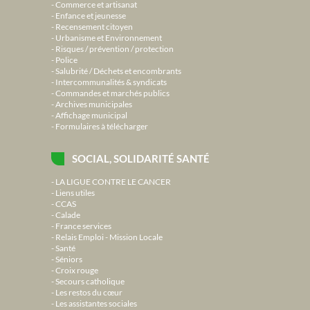
Commerce et artisanat
Enfance et jeunesse
Recensement citoyen
Urbanisme et Environnement
Risques / prévention / protection
Police
Salubrité / Déchets et encombrants
Intercommunalités & syndicats
Commandes et marchés publics
Archives municipales
Affichage municipal
Formulaires à télécharger
SOCIAL, SOLIDARITÉ SANTÉ
LA LIGUE CONTRE LE CANCER
Liens utiles
CCAS
Calade
France services
Relais Emploi - Mission Locale
Santé
Séniors
Croix rouge
Secours catholique
Les restos du cœur
Les assistantes sociales