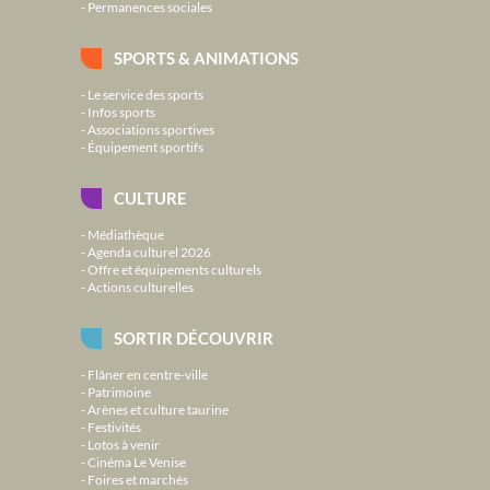
Permanences sociales
SPORTS & ANIMATIONS
Le service des sports
Infos sports
Associations sportives
Équipement sportifs
CULTURE
Médiathèque
Agenda culturel 2026
Offre et équipements culturels
Actions culturelles
SORTIR DÉCOUVRIR
Flâner en centre-ville
Patrimoine
Arènes et culture taurine
Festivités
Lotos à venir
Cinéma Le Venise
Foires et marchés