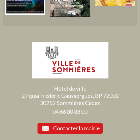
Hôtel de ville
27 quai Frédéric Gaussorgues, BP 72002
30252 Sommières Cedex
04 66 80 88 00
Contacter la mairie