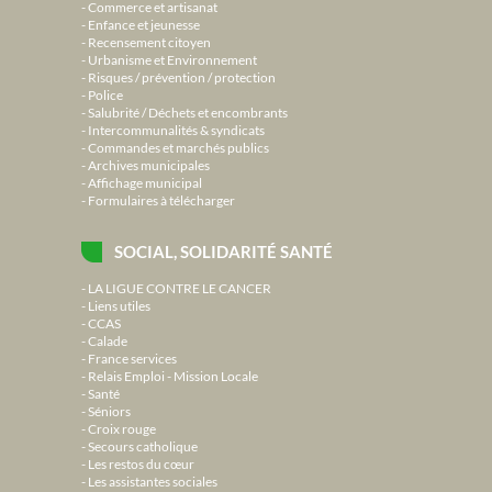
Commerce et artisanat
Enfance et jeunesse
Recensement citoyen
Urbanisme et Environnement
Risques / prévention / protection
Police
Salubrité / Déchets et encombrants
Intercommunalités & syndicats
Commandes et marchés publics
Archives municipales
Affichage municipal
Formulaires à télécharger
SOCIAL, SOLIDARITÉ SANTÉ
LA LIGUE CONTRE LE CANCER
Liens utiles
CCAS
Calade
France services
Relais Emploi - Mission Locale
Santé
Séniors
Croix rouge
Secours catholique
Les restos du cœur
Les assistantes sociales