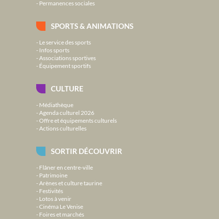
Permanences sociales
SPORTS & ANIMATIONS
Le service des sports
Infos sports
Associations sportives
Équipement sportifs
CULTURE
Médiathèque
Agenda culturel 2026
Offre et équipements culturels
Actions culturelles
SORTIR DÉCOUVRIR
Flâner en centre-ville
Patrimoine
Arènes et culture taurine
Festivités
Lotos à venir
Cinéma Le Venise
Foires et marchés