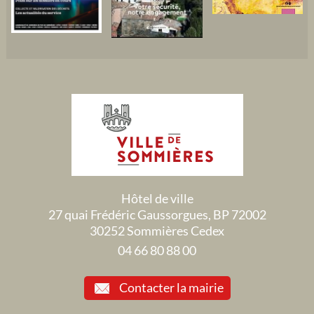
Hôtel de ville
27 quai Frédéric Gaussorgues, BP 72002
30252 Sommières Cedex
04 66 80 88 00
Contacter la mairie