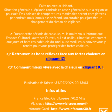
Faits nouveaux :
Néant.
Situation générale :
L'épisode caniculaire assez généralisé sur la région se
poursuit. Des baisses de températures maximales seront enregistrées
par endroit, mais jamais assez étendu ou durable pour justifier un
changement du niveau de vigilance.
📌 Durant cette période de canicule, M. le maire vous informe que
l'espace Culturel Lawrence Durrell, qui est un lieu climatisé, est ouvert
aux jours et horaires habituels du lundi au samedi, vous pouvez vous y
rendre pour vous protéger des fortes chaleurs.
👉 Retrouvez les bons réflexes face aux fortes chaleurs en
cliquant ICI
.
👉 Comment mieux vivre avec la chaleur en
cliquant ICI
.
Publication de l'alerte : 31/07/2026 20:13:03
Infos utiles
France Bleu Gard Lozère : 90.2 Mhz
Vigicrue :
http://www.vigicrues.gouv.fr
Inforoute Gard :
http://www.inforoute30.fr