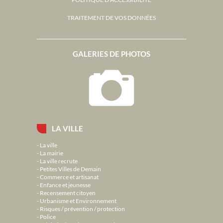
TRAITEMENT DE VOS DONNÉES
GALERIES DE PHOTOS
LA VILLE
La ville
La mairie
La ville recrute
Petites Villes de Demain
Commerce et artisanat
Enfance et jeunesse
Recensement citoyen
Urbanisme et Environnement
Risques / prévention / protection
Police