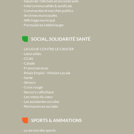
Salubrité / Déchets et encombrants
Intercommunalités & syndicats
Commandes et marchés publics
Archives municipales
Affichage municipal
Formulaires à télécharger
SOCIAL, SOLIDARITÉ SANTÉ
LA LIGUE CONTRE LE CANCER
Liens utiles
CCAS
Calade
France services
Relais Emploi - Mission Locale
Santé
Séniors
Croix rouge
Secours catholique
Les restos du cœur
Les assistantes sociales
Permanences sociales
SPORTS & ANIMATIONS
Le service des sports