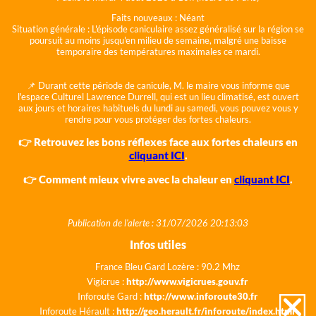
Faits nouveaux :
Néant
Situation générale :
L'épisode caniculaire assez généralisé sur la région se
poursuit au moins jusqu'en milieu de semaine, malgré une baisse
temporaire des températures maximales ce mardi.
📌 Durant cette période de canicule, M. le maire vous informe que
l'espace Culturel Lawrence Durrell, qui est un lieu climatisé, est ouvert
aux jours et horaires habituels du lundi au samedi, vous pouvez vous y
rendre pour vous protéger des fortes chaleurs.
👉 Retrouvez les bons réflexes face aux fortes chaleurs en
cliquant ICI
.
👉 Comment mieux vivre avec la chaleur en
cliquant ICI
.
Publication de l'alerte : 31/07/2026 20:13:03
Infos utiles
France Bleu Gard Lozère : 90.2 Mhz
Vigicrue :
http://www.vigicrues.gouv.fr
Inforoute Gard :
http://www.inforoute30.fr
Inforoute Hérault :
http://geo.herault.fr/inforoute/index.html