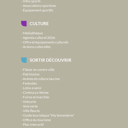
Infos sports
Associations sportives
Équipement sportifs
CULTURE
Médiathèque
Agenda culturel 2026
Offre et équipements culturels
Actions culturelles
SORTIR DÉCOUVRIR
Flâner en centre-ville
Patrimoine
Arènes et culture taurine
Festivités
Lotos à venir
Cinéma Le Venise
Foires et marchés
Vidourle
Voie verte
Ville fleurie
Guide touristique "My Sommières"
Office du tourisme
Plan interactif