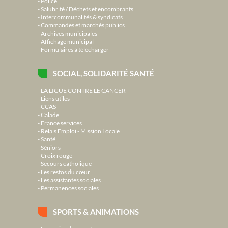
Police
Salubrité / Déchets et encombrants
Intercommunalités & syndicats
Commandes et marchés publics
Archives municipales
Affichage municipal
Formulaires à télécharger
SOCIAL, SOLIDARITÉ SANTÉ
LA LIGUE CONTRE LE CANCER
Liens utiles
CCAS
Calade
France services
Relais Emploi - Mission Locale
Santé
Séniors
Croix rouge
Secours catholique
Les restos du cœur
Les assistantes sociales
Permanences sociales
SPORTS & ANIMATIONS