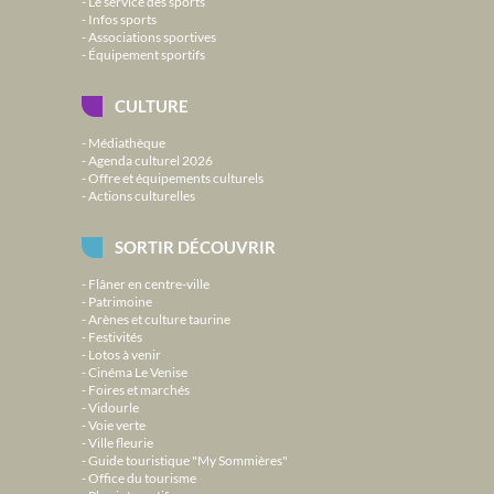
Le service des sports
Infos sports
Associations sportives
Équipement sportifs
CULTURE
Médiathèque
Agenda culturel 2026
Offre et équipements culturels
Actions culturelles
SORTIR DÉCOUVRIR
Flâner en centre-ville
Patrimoine
Arènes et culture taurine
Festivités
Lotos à venir
Cinéma Le Venise
Foires et marchés
Vidourle
Voie verte
Ville fleurie
Guide touristique "My Sommières"
Office du tourisme