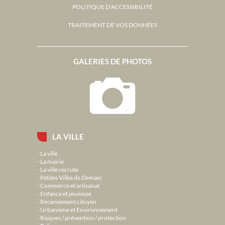
POLITIQUE D'ACCESSIBILITÉ
TRAITEMENT DE VOS DONNÉES
GALERIES DE PHOTOS
LA VILLE
La ville
La mairie
La ville recrute
Petites Villes de Demain
Commerce et artisanat
Enfance et jeunesse
Recensement citoyen
Urbanisme et Environnement
Risques / prévention / protection