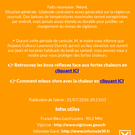
Faits nouveaux :
Néant.
Situation générale :
L'épisode caniculaire assez généralisé sur la région se
poursuit. Des baisses de températures maximales seront enregistrées
par endroit, mais jamais assez étendu ou durable pour justifier un
changement du niveau de vigilance.
📌 Durant cette période de canicule, M. le maire vous informe que
l'espace Culturel Lawrence Durrell, qui est un lieu climatisé, est ouvert
aux jours et horaires habituels du lundi au samedi, vous pouvez vous y
rendre pour vous protéger des fortes chaleurs.
👉 Retrouvez les bons réflexes face aux fortes chaleurs en
cliquant ICI
.
👉 Comment mieux vivre avec la chaleur en
cliquant ICI
.
Publication de l'alerte : 31/07/2026 20:13:03
Infos utiles
France Bleu Gard Lozère : 90.2 Mhz
Vigicrue :
http://www.vigicrues.gouv.fr
Inforoute Gard :
http://www.inforoute30.fr