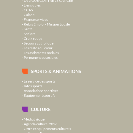
LA LIGUE CONTRE LE CANCER
Liens utiles
CCAS
Calade
France services
Relais Emploi - Mission Locale
Santé
Séniors
Croix rouge
Secours catholique
Les restos du cœur
Les assistantes sociales
Permanences sociales
SPORTS & ANIMATIONS
Le service des sports
Infos sports
Associations sportives
Équipement sportifs
CULTURE
Médiathèque
Agenda culturel 2026
Offre et équipements culturels