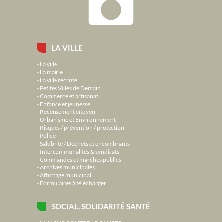
LA VILLE
La ville
La mairie
La ville recrute
Petites Villes de Demain
Commerce et artisanat
Enfance et jeunesse
Recensement citoyen
Urbanisme et Environnement
Risques / prévention / protection
Police
Salubrité / Déchets et encombrants
Intercommunalités & syndicats
Commandes et marchés publics
Archives municipales
Affichage municipal
Formulaires à télécharger
SOCIAL, SOLIDARITÉ SANTÉ