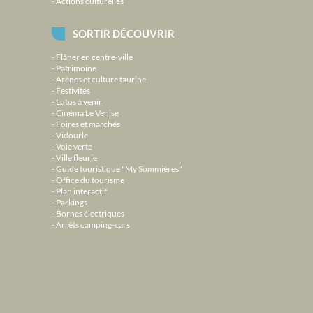
Actions culturelles
SORTIR DÉCOUVRIR
Flâner en centre-ville
Patrimoine
Arènes et culture taurine
Festivités
Lotos à venir
Cinéma Le Venise
Foires et marchés
Vidourle
Voie verte
Ville fleurie
Guide touristique "My Sommières"
Office du tourisme
Plan interactif
Parkings
Bornes électriques
Arrêts camping-cars