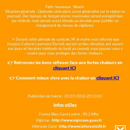
Faits nouveaux :
Néant.
Situation générale :
L'épisode caniculaire assez généralisé sur la région se
poursuit. Des baisses de températures maximales seront enregistrées
par endroit, mais jamais assez étendu ou durable pour justifier un
changement du niveau de vigilance.
📌 Durant cette période de canicule, M. le maire vous informe que
l'espace Culturel Lawrence Durrell, qui est un lieu climatisé, est ouvert
aux jours et horaires habituels du lundi au samedi, vous pouvez vous y
rendre pour vous protéger des fortes chaleurs.
👉 Retrouvez les bons réflexes face aux fortes chaleurs en
cliquant ICI
.
👉 Comment mieux vivre avec la chaleur en
cliquant ICI
.
Publication de l'alerte : 31/07/2026 20:13:03
Infos utiles
France Bleu Gard Lozère : 90.2 Mhz
Vigicrue :
http://www.vigicrues.gouv.fr
Inforoute Gard :
http://www.inforoute30.fr