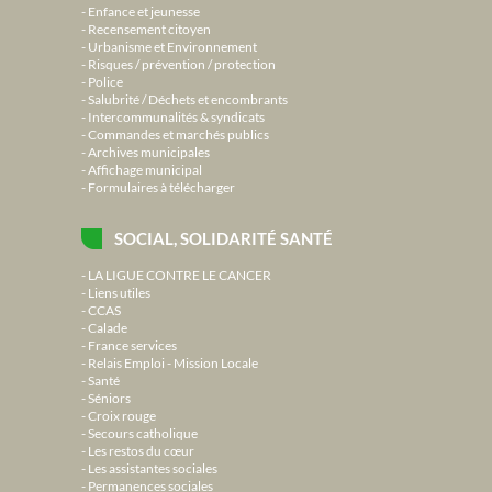
Enfance et jeunesse
Recensement citoyen
Urbanisme et Environnement
Risques / prévention / protection
Police
Salubrité / Déchets et encombrants
Intercommunalités & syndicats
Commandes et marchés publics
Archives municipales
Affichage municipal
Formulaires à télécharger
SOCIAL, SOLIDARITÉ SANTÉ
LA LIGUE CONTRE LE CANCER
Liens utiles
CCAS
Calade
France services
Relais Emploi - Mission Locale
Santé
Séniors
Croix rouge
Secours catholique
Les restos du cœur
Les assistantes sociales
Permanences sociales