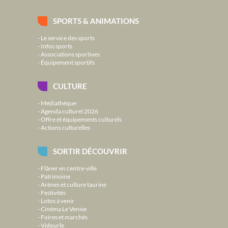
SPORTS & ANIMATIONS
Le service des sports
Infos sports
Associations sportives
Équipement sportifs
CULTURE
Médiathèque
Agenda culturel 2026
Offre et équipements culturels
Actions culturelles
SORTIR DÉCOUVRIR
Flâner en centre-ville
Patrimoine
Arènes et culture taurine
Festivités
Lotos à venir
Cinéma Le Venise
Foires et marchés
Vidourle