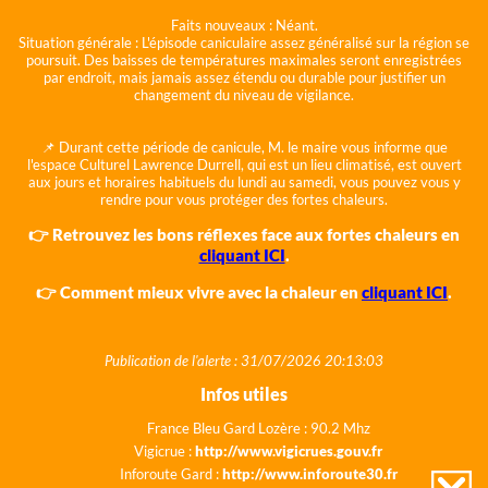
Faits nouveaux :
Néant.
Situation générale :
L'épisode caniculaire assez généralisé sur la région se
poursuit. Des baisses de températures maximales seront enregistrées
par endroit, mais jamais assez étendu ou durable pour justifier un
changement du niveau de vigilance.
📌 Durant cette période de canicule, M. le maire vous informe que
l'espace Culturel Lawrence Durrell, qui est un lieu climatisé, est ouvert
aux jours et horaires habituels du lundi au samedi, vous pouvez vous y
rendre pour vous protéger des fortes chaleurs.
👉 Retrouvez les bons réflexes face aux fortes chaleurs en
cliquant ICI
.
👉 Comment mieux vivre avec la chaleur en
cliquant ICI
.
Publication de l'alerte : 31/07/2026 20:13:03
Infos utiles
France Bleu Gard Lozère : 90.2 Mhz
Vigicrue :
http://www.vigicrues.gouv.fr
Inforoute Gard :
http://www.inforoute30.fr