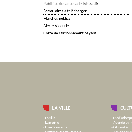
Publicité des actes administratifs
Formulaires à télécharger
Marchés publics
Alerte Vidourle
Carte de stationnement payant
LA VILLE
CULT
La ville
Médiathèqu
La mairie
Agenda cult
La ville recrute
Offre et équ
Petites Villes de Demain
Actions cult