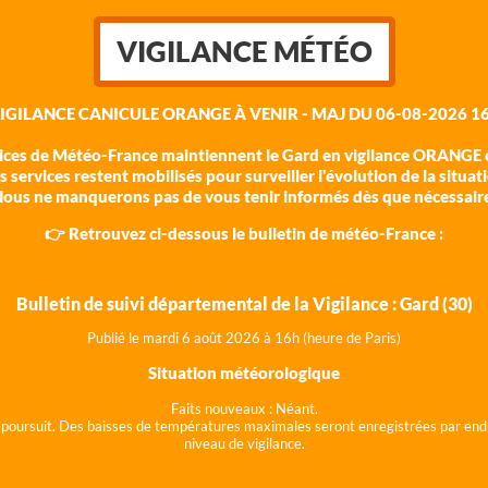
VIGILANCE MÉTÉO
VIGILANCE CANICULE ORANGE À VENIR - MAJ DU 06-08-2026 16
vices de Météo-France maintiennent le Gard en vigilance ORANGE c
 services restent mobilisés pour surveiller l'évolution de la situat
ous ne manquerons pas de vous tenir informés dès que nécessair
👉 Retrouvez ci-dessous le bulletin de météo-France :
Bulletin de suivi départemental de la Vigilance : Gard (30)
Publié le mardi 6 août 202
6 à 16h (heure de Paris)
Situation météorologique
Faits nouveaux :
Néant.
 se poursuit. Des baisses de températures maximales seront enregistrées par end
niveau de vigilance.