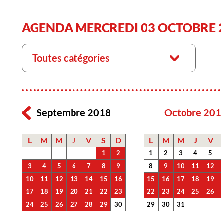
AGENDA MERCREDI 03 OCTOBRE 
Toutes catégories
Septembre 2018
Octobre 20
L
M
M
J
V
S
D
L
M
M
J
V
1
2
1
2
3
4
5
3
4
5
6
7
8
9
8
9
10
11
12
10
11
12
13
14
15
16
15
16
17
18
19
17
18
19
20
21
22
23
22
23
24
25
26
24
25
26
27
28
29
30
29
30
31