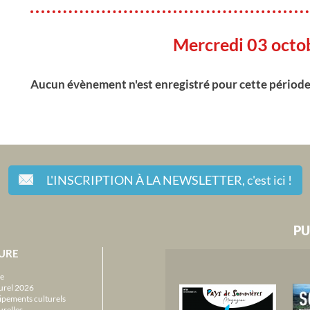
Mercredi 03 octo
Aucun évènement n'est enregistré pour cette périod
L'INSCRIPTION À LA NEWSLETTER,
c'est ici !
PU
URE
e
urel 2026
ipements culturels
urelles