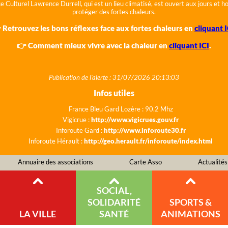
e Culturel Lawrence Durrell, qui est un lieu climatisé, est ouvert aux jours et 
protéger des fortes chaleurs.
 Retrouvez les bons réflexes face aux fortes chaleurs en
cliquant I
👉 Comment mieux vivre avec la chaleur en
cliquant ICI
.
Publication de l'alerte : 31/07/2026 20:13:03
Infos utiles
France Bleu Gard Lozère : 90.2 Mhz
Vigicrue :
http://www.vigicrues.gouv.fr
Inforoute Gard :
http://www.inforoute30.fr
Inforoute Hérault :
http://geo.herault.fr/inforoute/index.html
Annuaire des associations
Carte Asso
Actualités
SOCIAL,
SOLIDARITÉ
SPORTS &
LA VILLE
SANTÉ
ANIMATIONS