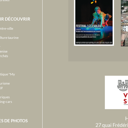
IR DÉCOUVRIR
ntre-ville
lture taurine
r
enise
archés
stique "My
ourisme
if
triques
ing-cars
H
ES DE PHOTOS
27 quai Frédé