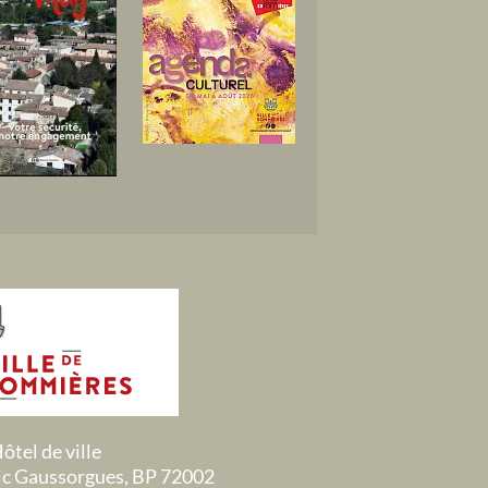
ôtel de ville
ric Gaussorgues, BP 72002