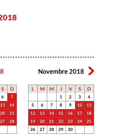
2018
18
Novembre 2018
S
D
L
M
M
J
V
S
D
6
7
1
2
3
4
13
14
5
6
7
8
9
10
11
20
21
12
13
14
15
16
17
18
27
28
19
20
21
22
23
24
25
26
27
28
29
30