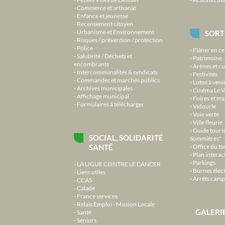
Commerce et artisanat
Enfance et jeunesse
Recensement citoyen
Urbanisme et Environnement
SORT
Risques / prévention / protection
Police
Flâner en ce
Salubrité / Déchets et
Patrimoine
encombrants
Arènes et cu
Intercommunalités & syndicats
Festivités
Commandes et marchés publics
Lotos à veni
Archives municipales
Cinéma Le V
Affichage municipal
Foires et m
Formulaires à télécharger
Vidourle
Voie verte
Ville fleurie
Guide touri
SOCIAL, SOLIDARITÉ
Sommières"
SANTÉ
Office du t
Plan interact
Parkings
LA LIGUE CONTRE LE CANCER
Bornes élec
Liens utiles
Arrêts camp
CCAS
Calade
France services
Relais Emploi - Mission Locale
GALERI
Santé
Séniors