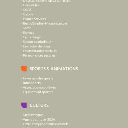
LA LIGUE CONTRE LE CANCER
Liens utiles
CCAS
Calade
France services
Relais Emploi - Mission Locale
Santé
Séniors
Croix rouge
Secours catholique
Les restos du cœur
Les assistantes sociales
Permanences sociales
SPORTS & ANIMATIONS
Le service des sports
Infos sports
Associations sportives
Équipement sportifs
CULTURE
Médiathèque
Agenda culturel 2026
Offre et équipements culturels