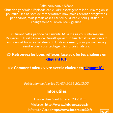
Faits nouveaux :
Néant.
Situation générale :
L'épisode caniculaire assez généralisé sur la région se
poursuit. Des baisses de températures maximales seront enregistrées
par endroit, mais jamais assez étendu ou durable pour justifier un
changement du niveau de vigilance.
📌 Durant cette période de canicule, M. le maire vous informe que
l'espace Culturel Lawrence Durrell, qui est un lieu climatisé, est ouvert
aux jours et horaires habituels du lundi au samedi, vous pouvez vous y
rendre pour vous protéger des fortes chaleurs.
👉 Retrouvez les bons réflexes face aux fortes chaleurs en
cliquant ICI
.
👉 Comment mieux vivre avec la chaleur en
cliquant ICI
.
Publication de l'alerte : 31/07/2026 20:13:03
Infos utiles
France Bleu Gard Lozère : 90.2 Mhz
Vigicrue :
http://www.vigicrues.gouv.fr
Inforoute Gard :
http://www.inforoute30.fr