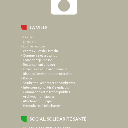
LA VILLE
La ville
La mairie
La ville recrute
Petites Villes de Demain
Commerce et artisanat
Enfance et jeunesse
Recensement citoyen
Urbanisme et Environnement
Risques / prévention / protection
Police
Salubrité / Déchets et encombrants
Intercommunalités & syndicats
Commandes et marchés publics
Archives municipales
Affichage municipal
Formulaires à télécharger
SOCIAL, SOLIDARITÉ SANTÉ