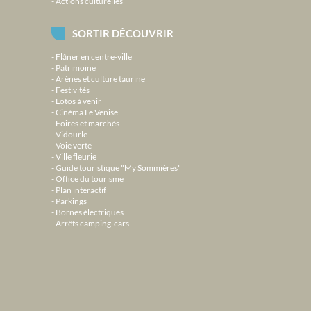
Actions culturelles
SORTIR DÉCOUVRIR
Flâner en centre-ville
Patrimoine
Arènes et culture taurine
Festivités
Lotos à venir
Cinéma Le Venise
Foires et marchés
Vidourle
Voie verte
Ville fleurie
Guide touristique "My Sommières"
Office du tourisme
Plan interactif
Parkings
Bornes électriques
Arrêts camping-cars