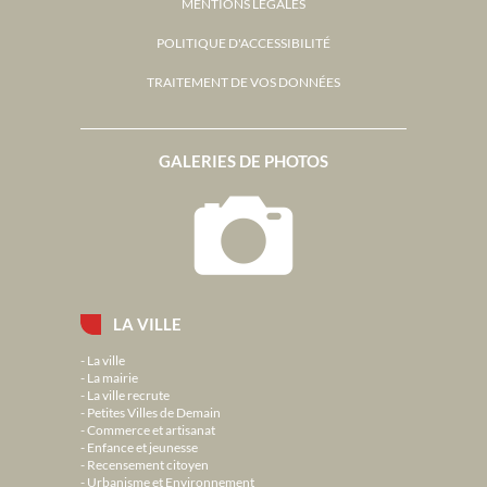
MENTIONS LÉGALES
POLITIQUE D'ACCESSIBILITÉ
TRAITEMENT DE VOS DONNÉES
GALERIES DE PHOTOS
LA VILLE
La ville
La mairie
La ville recrute
Petites Villes de Demain
Commerce et artisanat
Enfance et jeunesse
Recensement citoyen
Urbanisme et Environnement