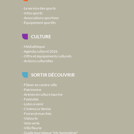
Le service des sports
Infos sports
Associations sportives
Équipement sportifs
CULTURE
Médiathèque
Agenda culturel 2026
Offre et équipements culturels
Actions culturelles
SORTIR DÉCOUVRIR
Flâner en centre-ville
Patrimoine
Arènes et culture taurine
Festivités
Lotos à venir
Cinéma Le Venise
Foires et marchés
Vidourle
Voie verte
Ville fleurie
Guide touristique "My Sommières"