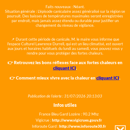
Faits nouveaux :
Néant.
Situation générale :
L'épisode caniculaire assez généralisé sur la région se
poursuit. Des baisses de températures maximales seront enregistrées
par endroit, mais jamais assez étendu ou durable pour justifier un
changement du niveau de vigilance.
📌 Durant cette période de canicule, M. le maire vous informe que
l'espace Culturel Lawrence Durrell, qui est un lieu climatisé, est ouvert
aux jours et horaires habituels du lundi au samedi, vous pouvez vous y
rendre pour vous protéger des fortes chaleurs.
👉 Retrouvez les bons réflexes face aux fortes chaleurs en
cliquant ICI
.
👉 Comment mieux vivre avec la chaleur en
cliquant ICI
.
Publication de l'alerte : 31/07/2026 20:13:03
Infos utiles
France Bleu Gard Lozère : 90.2 Mhz
Vigicrue :
http://www.vigicrues.gouv.fr
Inforoute Gard :
http://www.inforoute30.fr