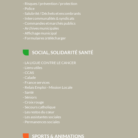
Risques / prévention / protection
Police
Salubrité / Déchets et encombrants
Intercommunalités & syndicats
Commandes et marchés publics
Archives municipales
Affichage municipal
Formulaires à télécharger
SOCIAL, SOLIDARITÉ SANTÉ
LA LIGUE CONTRE LE CANCER
Liens utiles
CCAS
Calade
France services
Relais Emploi - Mission Locale
Santé
Séniors
Croix rouge
Secours catholique
Les restos du cœur
Les assistantes sociales
Permanences sociales
SPORTS & ANIMATIONS