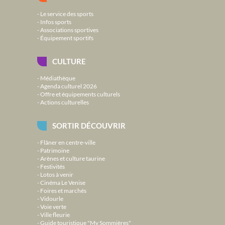
Le service des sports
Infos sports
Associations sportives
Équipement sportifs
CULTURE
Médiathèque
Agenda culturel 2026
Offre et équipements culturels
Actions culturelles
SORTIR DÉCOUVRIR
Flâner en centre-ville
Patrimoine
Arènes et culture taurine
Festivités
Lotos à venir
Cinéma Le Venise
Foires et marchés
Vidourle
Voie verte
Ville fleurie
Guide touristique "My Sommières"