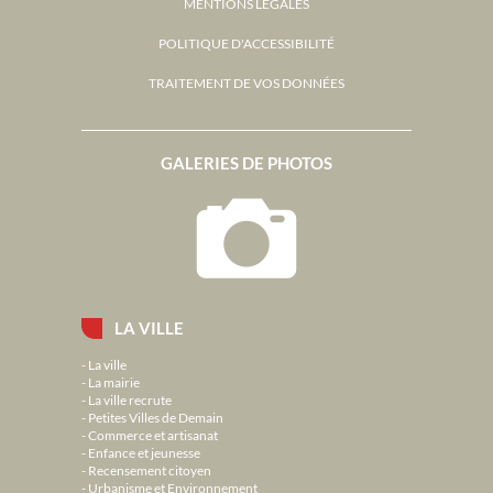
MENTIONS LÉGALES
POLITIQUE D'ACCESSIBILITÉ
TRAITEMENT DE VOS DONNÉES
GALERIES DE PHOTOS
LA VILLE
La ville
La mairie
La ville recrute
Petites Villes de Demain
Commerce et artisanat
Enfance et jeunesse
Recensement citoyen
Urbanisme et Environnement