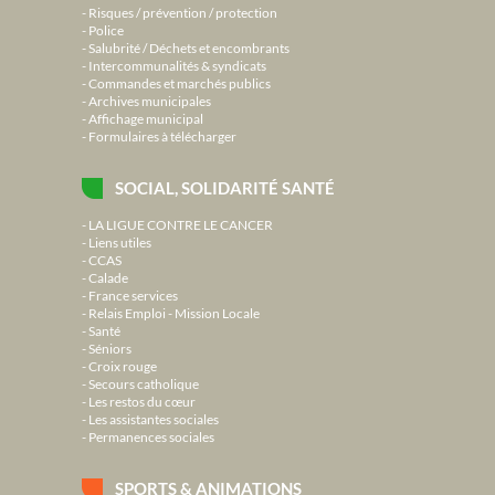
Risques / prévention / protection
Police
Salubrité / Déchets et encombrants
Intercommunalités & syndicats
Commandes et marchés publics
Archives municipales
Affichage municipal
Formulaires à télécharger
SOCIAL, SOLIDARITÉ SANTÉ
LA LIGUE CONTRE LE CANCER
Liens utiles
CCAS
Calade
France services
Relais Emploi - Mission Locale
Santé
Séniors
Croix rouge
Secours catholique
Les restos du cœur
Les assistantes sociales
Permanences sociales
SPORTS & ANIMATIONS