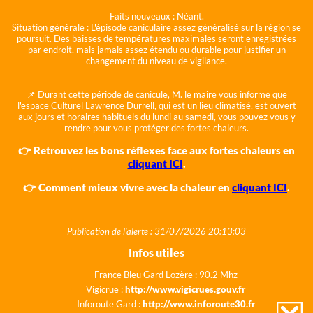
Faits nouveaux :
Néant.
Situation générale :
L'épisode caniculaire assez généralisé sur la région se
poursuit. Des baisses de températures maximales seront enregistrées
par endroit, mais jamais assez étendu ou durable pour justifier un
changement du niveau de vigilance.
📌 Durant cette période de canicule, M. le maire vous informe que
l'espace Culturel Lawrence Durrell, qui est un lieu climatisé, est ouvert
aux jours et horaires habituels du lundi au samedi, vous pouvez vous y
rendre pour vous protéger des fortes chaleurs.
👉 Retrouvez les bons réflexes face aux fortes chaleurs en
cliquant ICI
.
👉 Comment mieux vivre avec la chaleur en
cliquant ICI
.
Publication de l'alerte : 31/07/2026 20:13:03
Infos utiles
France Bleu Gard Lozère : 90.2 Mhz
Vigicrue :
http://www.vigicrues.gouv.fr
Inforoute Gard :
http://www.inforoute30.fr