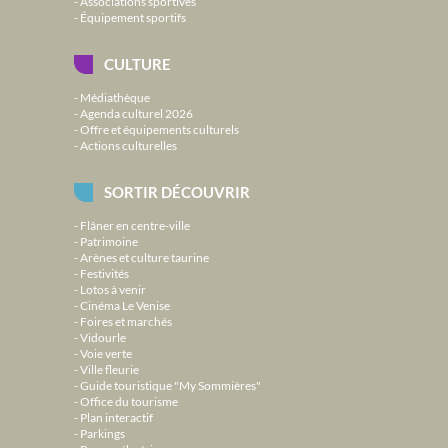
Associations sportives
Équipement sportifs
CULTURE
Médiathèque
Agenda culturel 2026
Offre et équipements culturels
Actions culturelles
SORTIR DÉCOUVRIR
Flâner en centre-ville
Patrimoine
Arènes et culture taurine
Festivités
Lotos à venir
Cinéma Le Venise
Foires et marchés
Vidourle
Voie verte
Ville fleurie
Guide touristique "My Sommières"
Office du tourisme
Plan interactif
Parkings