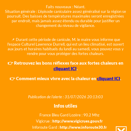
Faits nouveaux :
Néant.
Situation générale :
L'épisode caniculaire assez généralisé sur la région se
poursuit. Des baisses de températures maximales seront enregistrées
par endroit, mais jamais assez étendu ou durable pour justifier un
changement du niveau de vigilance.
📌 Durant cette période de canicule, M. le maire vous informe que
l'espace Culturel Lawrence Durrell, qui est un lieu climatisé, est ouvert
aux jours et horaires habituels du lundi au samedi, vous pouvez vous y
rendre pour vous protéger des fortes chaleurs.
👉 Retrouvez les bons réflexes face aux fortes chaleurs en
cliquant ICI
.
👉 Comment mieux vivre avec la chaleur en
cliquant ICI
.
Publication de l'alerte : 31/07/2026 20:13:03
Infos utiles
France Bleu Gard Lozère : 90.2 Mhz
Vigicrue :
http://www.vigicrues.gouv.fr
Inforoute Gard :
http://www.inforoute30.fr