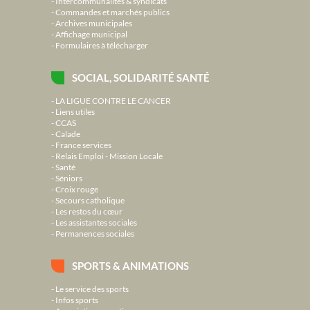
Intercommunalités & syndicats
Commandes et marchés publics
Archives municipales
Affichage municipal
Formulaires à télécharger
SOCIAL, SOLIDARITÉ SANTÉ
LA LIGUE CONTRE LE CANCER
Liens utiles
CCAS
Calade
France services
Relais Emploi - Mission Locale
Santé
Séniors
Croix rouge
Secours catholique
Les restos du cœur
Les assistantes sociales
Permanences sociales
SPORTS & ANIMATIONS
Le service des sports
Infos sports