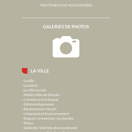
TRAITEMENT DE VOS DONNÉES
GALERIES DE PHOTOS
LA VILLE
La ville
La mairie
La ville recrute
Petites Villes de Demain
Commerce et artisanat
Enfance et jeunesse
Recensement citoyen
Urbanisme et Environnement
Risques / prévention / protection
Police
Salubrité / Déchets et encombrants