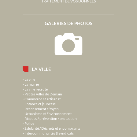
TRAITEMENT DE VOS DONNÉES
GALERIES DE PHOTOS
LA VILLE
La ville
La mairie
La ville recrute
Petites Villes de Demain
Commerce et artisanat
Enfance et jeunesse
Recensement citoyen
Urbanisme et Environnement
Risques / prévention / protection
Police
Salubrité / Déchets et encombrants
Intercommunalités & syndicats