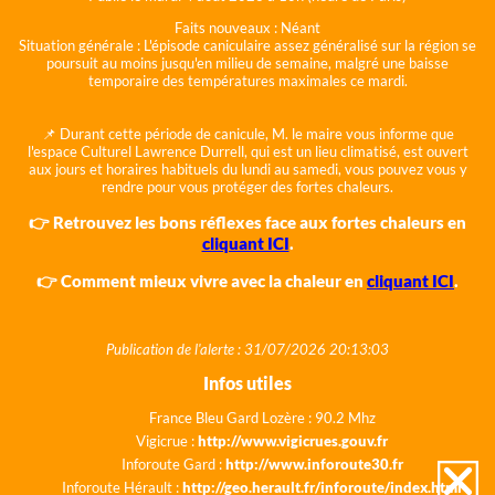
Faits nouveaux :
Néant
Situation générale :
L'épisode caniculaire assez généralisé sur la région se
poursuit au moins jusqu'en milieu de semaine, malgré une baisse
temporaire des températures maximales ce mardi.
📌 Durant cette période de canicule, M. le maire vous informe que
l'espace Culturel Lawrence Durrell, qui est un lieu climatisé, est ouvert
aux jours et horaires habituels du lundi au samedi, vous pouvez vous y
rendre pour vous protéger des fortes chaleurs.
👉 Retrouvez les bons réflexes face aux fortes chaleurs en
cliquant ICI
.
👉 Comment mieux vivre avec la chaleur en
cliquant ICI
.
Publication de l'alerte : 31/07/2026 20:13:03
Infos utiles
France Bleu Gard Lozère : 90.2 Mhz
Vigicrue :
http://www.vigicrues.gouv.fr
Inforoute Gard :
http://www.inforoute30.fr
Inforoute Hérault :
http://geo.herault.fr/inforoute/index.html