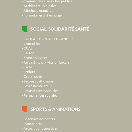
Commandes et marchés publics
Archives municipales
Affichage municipal
Formulaires à télécharger
SOCIAL, SOLIDARITÉ SANTÉ
LA LIGUE CONTRE LE CANCER
Liens utiles
CCAS
Calade
France services
Relais Emploi - Mission Locale
Santé
Séniors
Croix rouge
Secours catholique
Les restos du cœur
Les assistantes sociales
Permanences sociales
SPORTS & ANIMATIONS
Le service des sports
Infos sports
Associations sportives