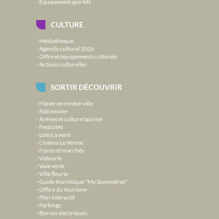
Équipement sportifs
CULTURE
Médiathèque
Agenda culturel 2026
Offre et équipements culturels
Actions culturelles
SORTIR DÉCOUVRIR
Flâner en centre-ville
Patrimoine
Arènes et culture taurine
Festivités
Lotos à venir
Cinéma Le Venise
Foires et marchés
Vidourle
Voie verte
Ville fleurie
Guide touristique "My Sommières"
Office du tourisme
Plan interactif
Parkings
Bornes électriques