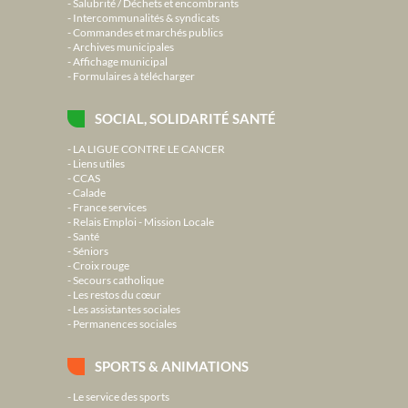
Salubrité / Déchets et encombrants
Intercommunalités & syndicats
Commandes et marchés publics
Archives municipales
Affichage municipal
Formulaires à télécharger
SOCIAL, SOLIDARITÉ SANTÉ
LA LIGUE CONTRE LE CANCER
Liens utiles
CCAS
Calade
France services
Relais Emploi - Mission Locale
Santé
Séniors
Croix rouge
Secours catholique
Les restos du cœur
Les assistantes sociales
Permanences sociales
SPORTS & ANIMATIONS
Le service des sports