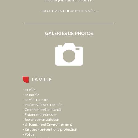
TRAITEMENT DE VOS DONNÉES
GALERIES DE PHOTOS
LA VILLE
La ville
La mairie
La ville recrute
Petites Villes de Demain
Commerce et artisanat
Enfance et jeunesse
Recensement citoyen
Urbanisme et Environnement
Risques / prévention / protection
Police