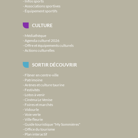
Infos sports
Associations sportives
Équipement sportifs
CULTURE
Médiathèque
Agenda culturel 2026
Offre et équipements culturels
Actions culturelles
SORTIR DÉCOUVRIR
Flâner en centre-ville
Patrimoine
Arènes et culture taurine
Festivités
Lotos à venir
Cinéma Le Venise
Foires et marchés
Vidourle
Voie verte
Ville fleurie
Guide touristique "My Sommières"
Office du tourisme
Plan interactif