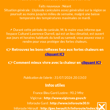
Faits nouveaux :
Néant
Situation générale :
L'épisode caniculaire assez généralisé sur la région se
poursuit au moins jusqu'en milieu de semaine, malgré une baisse
temporaire des températures maximales ce mardi.
📌 Durant cette période de canicule, M. le maire vous informe que
l'espace Culturel Lawrence Durrell, qui est un lieu climatisé, est ouvert
aux jours et horaires habituels du lundi au samedi, vous pouvez vous y
rendre pour vous protéger des fortes chaleurs.
👉 Retrouvez les bons réflexes face aux fortes chaleurs en
cliquant ICI
.
👉 Comment mieux vivre avec la chaleur en
cliquant ICI
.
Publication de l'alerte : 31/07/2026 20:13:03
Infos utiles
France Bleu Gard Lozère : 90.2 Mhz
Vigicrue :
http://www.vigicrues.gouv.fr
Inforoute Gard :
http://www.inforoute30.fr
Inforoute Hérault :
http://geo.herault.fr/inforoute/index.html