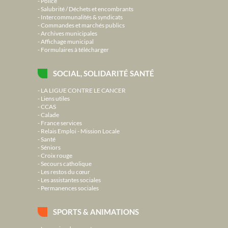
Police
Salubrité / Déchets et encombrants
Intercommunalités & syndicats
Commandes et marchés publics
Archives municipales
Affichage municipal
Formulaires à télécharger
SOCIAL, SOLIDARITÉ SANTÉ
LA LIGUE CONTRE LE CANCER
Liens utiles
CCAS
Calade
France services
Relais Emploi - Mission Locale
Santé
Séniors
Croix rouge
Secours catholique
Les restos du cœur
Les assistantes sociales
Permanences sociales
SPORTS & ANIMATIONS