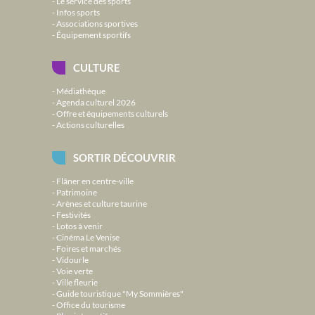
Le service des sports
Infos sports
Associations sportives
Équipement sportifs
CULTURE
Médiathèque
Agenda culturel 2026
Offre et équipements culturels
Actions culturelles
SORTIR DÉCOUVRIR
Flâner en centre-ville
Patrimoine
Arènes et culture taurine
Festivités
Lotos à venir
Cinéma Le Venise
Foires et marchés
Vidourle
Voie verte
Ville fleurie
Guide touristique "My Sommières"
Office du tourisme