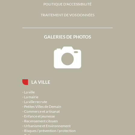
POLITIQUE D'ACCESSIBILITÉ
TRAITEMENT DE VOS DONNÉES
GALERIES DE PHOTOS
LA VILLE
La ville
La mairie
La ville recrute
Petites Villes de Demain
Commerce et artisanat
Enfance et jeunesse
Recensement citoyen
Urbanisme et Environnement
Risques / prévention / protection