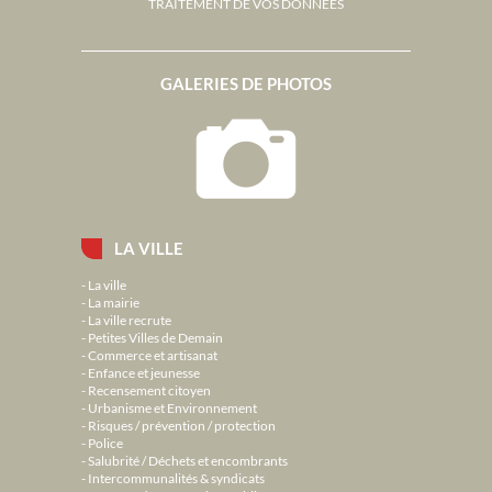
TRAITEMENT DE VOS DONNÉES
GALERIES DE PHOTOS
LA VILLE
La ville
La mairie
La ville recrute
Petites Villes de Demain
Commerce et artisanat
Enfance et jeunesse
Recensement citoyen
Urbanisme et Environnement
Risques / prévention / protection
Police
Salubrité / Déchets et encombrants
Intercommunalités & syndicats