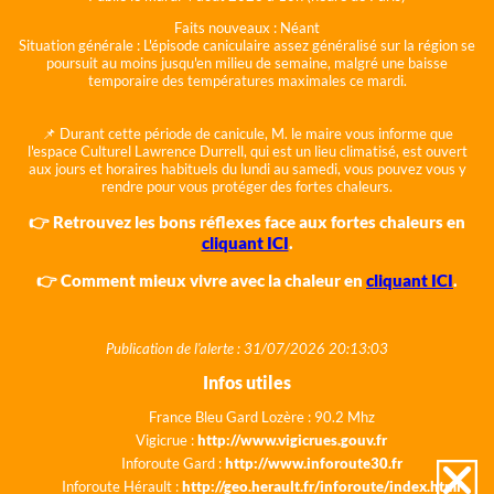
Faits nouveaux :
Néant
Situation générale :
L'épisode caniculaire assez généralisé sur la région se
poursuit au moins jusqu'en milieu de semaine, malgré une baisse
temporaire des températures maximales ce mardi.
📌 Durant cette période de canicule, M. le maire vous informe que
l'espace Culturel Lawrence Durrell, qui est un lieu climatisé, est ouvert
aux jours et horaires habituels du lundi au samedi, vous pouvez vous y
rendre pour vous protéger des fortes chaleurs.
👉 Retrouvez les bons réflexes face aux fortes chaleurs en
cliquant ICI
.
👉 Comment mieux vivre avec la chaleur en
cliquant ICI
.
Publication de l'alerte : 31/07/2026 20:13:03
Infos utiles
France Bleu Gard Lozère : 90.2 Mhz
Vigicrue :
http://www.vigicrues.gouv.fr
Inforoute Gard :
http://www.inforoute30.fr
Inforoute Hérault :
http://geo.herault.fr/inforoute/index.html