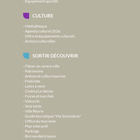
Équipement sportifs
CULTURE
Médiathèque
Agenda culturel 2026
Offre et équipements culturels
Actions culturelles
SORTIR DÉCOUVRIR
Flâner en centre-ville
Patrimoine
Arènes et culture taurine
Festivités
Lotos à venir
Cinéma Le Venise
Foires et marchés
Vidourle
Voie verte
Ville fleurie
Guide touristique "My Sommières"
Office du tourisme
Plan interactif
Parkings
Bornes électriques