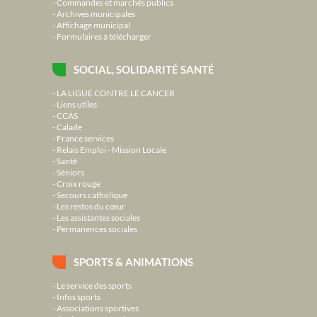
Commandes et marchés publics
Archives municipales
Affichage municipal
Formulaires à télécharger
SOCIAL, SOLIDARITÉ SANTÉ
LA LIGUE CONTRE LE CANCER
Liens utiles
CCAS
Calade
France services
Relais Emploi - Mission Locale
Santé
Séniors
Croix rouge
Secours catholique
Les restos du cœur
Les assistantes sociales
Permanences sociales
SPORTS & ANIMATIONS
Le service des sports
Infos sports
Associations sportives