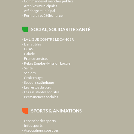
Commandes et marchés publics
Archives municipales
Affichage municipal
Formulaires à télécharger
SOCIAL, SOLIDARITÉ SANTÉ
LA LIGUE CONTRE LE CANCER
Liens utiles
CCAS
Calade
France services
Relais Emploi - Mission Locale
Santé
Séniors
Croix rouge
Secours catholique
Les restos du cœur
Les assistantes sociales
Permanences sociales
SPORTS & ANIMATIONS
Le service des sports
Infos sports
Associations sportives