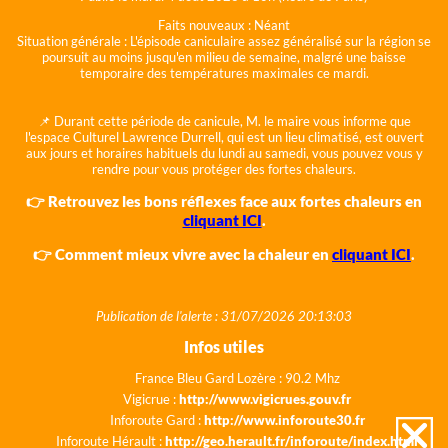
Faits nouveaux :
Néant
Situation générale :
L'épisode caniculaire assez généralisé sur la région se
poursuit au moins jusqu'en milieu de semaine, malgré une baisse
temporaire des températures maximales ce mardi.
📌 Durant cette période de canicule, M. le maire vous informe que
l'espace Culturel Lawrence Durrell, qui est un lieu climatisé, est ouvert
aux jours et horaires habituels du lundi au samedi, vous pouvez vous y
rendre pour vous protéger des fortes chaleurs.
👉 Retrouvez les bons réflexes face aux fortes chaleurs en
cliquant ICI
.
👉 Comment mieux vivre avec la chaleur en
cliquant ICI
.
Publication de l'alerte : 31/07/2026 20:13:03
Infos utiles
France Bleu Gard Lozère : 90.2 Mhz
Vigicrue :
http://www.vigicrues.gouv.fr
Inforoute Gard :
http://www.inforoute30.fr
Inforoute Hérault :
http://geo.herault.fr/inforoute/index.html