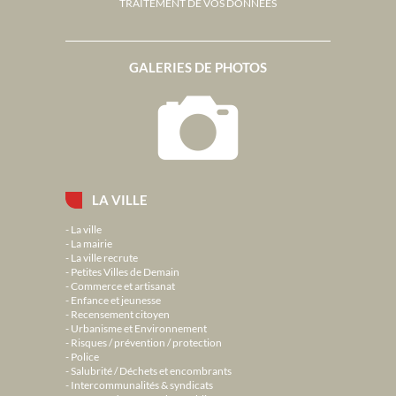
TRAITEMENT DE VOS DONNÉES
GALERIES DE PHOTOS
LA VILLE
La ville
La mairie
La ville recrute
Petites Villes de Demain
Commerce et artisanat
Enfance et jeunesse
Recensement citoyen
Urbanisme et Environnement
Risques / prévention / protection
Police
Salubrité / Déchets et encombrants
Intercommunalités & syndicats