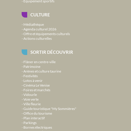
Équipement sportifs
CULTURE
Médiathèque
Agenda culturel 2026
Offre et équipements culturels
Actions culturelles
SORTIR DÉCOUVRIR
Flâner en centre-ville
Patrimoine
Arènes et culture taurine
Festivités
Lotos à venir
Cinéma Le Venise
Foires et marchés
Vidourle
Voie verte
Ville fleurie
Guide touristique "My Sommières"
Office du tourisme
Plan interactif
Parkings
Bornes électriques