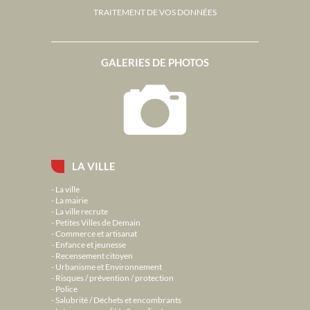
TRAITEMENT DE VOS DONNÉES
GALERIES DE PHOTOS
LA VILLE
La ville
La mairie
La ville recrute
Petites Villes de Demain
Commerce et artisanat
Enfance et jeunesse
Recensement citoyen
Urbanisme et Environnement
Risques / prévention / protection
Police
Salubrité / Déchets et encombrants