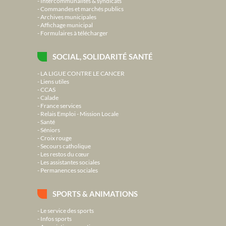
Intercommunalités & syndicats
Commandes et marchés publics
Archives municipales
Affichage municipal
Formulaires à télécharger
SOCIAL, SOLIDARITÉ SANTÉ
LA LIGUE CONTRE LE CANCER
Liens utiles
CCAS
Calade
France services
Relais Emploi - Mission Locale
Santé
Séniors
Croix rouge
Secours catholique
Les restos du cœur
Les assistantes sociales
Permanences sociales
SPORTS & ANIMATIONS
Le service des sports
Infos sports