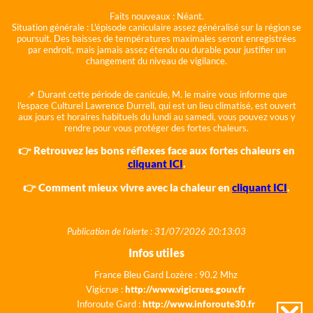
Faits nouveaux :
Néant.
Situation générale :
L'épisode caniculaire assez généralisé sur la région se
poursuit. Des baisses de températures maximales seront enregistrées
par endroit, mais jamais assez étendu ou durable pour justifier un
changement du niveau de vigilance.
📌 Durant cette période de canicule, M. le maire vous informe que
l'espace Culturel Lawrence Durrell, qui est un lieu climatisé, est ouvert
aux jours et horaires habituels du lundi au samedi, vous pouvez vous y
rendre pour vous protéger des fortes chaleurs.
👉 Retrouvez les bons réflexes face aux fortes chaleurs en
cliquant ICI
.
👉 Comment mieux vivre avec la chaleur en
cliquant ICI
.
Publication de l'alerte : 31/07/2026 20:13:03
Infos utiles
France Bleu Gard Lozère : 90.2 Mhz
Vigicrue :
http://www.vigicrues.gouv.fr
Inforoute Gard :
http://www.inforoute30.fr