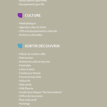
Associations sportives
Équipement sportifs
CULTURE
Médiathèque
Agenda culturel 2026
Offre et équipements culturels
Actions culturelles
SORTIR DÉCOUVRIR
Flâner en centre-ville
Patrimoine
Arènes et culture taurine
Festivités
Lotos à venir
Cinéma Le Venise
Foires et marchés
Vidourle
Voie verte
Ville fleurie
Guide touristique "My Sommières"
Office du tourisme
Plan interactif
Parkings