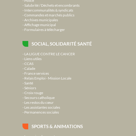
Police
Salubrité / Déchets et encombrants
Intercommunalités & syndicats
Commandes et marchés publics
Archives municipales
Affichage municipal
Formulaires à télécharger
SOCIAL, SOLIDARITÉ SANTÉ
LA LIGUE CONTRE LE CANCER
Liens utiles
CCAS
Calade
France services
Relais Emploi - Mission Locale
Santé
Séniors
Croix rouge
Secours catholique
Les restos du cœur
Les assistantes sociales
Permanences sociales
SPORTS & ANIMATIONS