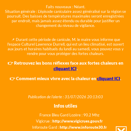
Faits nouveaux :
Néant.
Situation générale :
L'épisode caniculaire assez généralisé sur la région se
poursuit. Des baisses de températures maximales seront enregistrées
par endroit, mais jamais assez étendu ou durable pour justifier un
changement du niveau de vigilance.
📌 Durant cette période de canicule, M. le maire vous informe que
l'espace Culturel Lawrence Durrell, qui est un lieu climatisé, est ouvert
aux jours et horaires habituels du lundi au samedi, vous pouvez vous y
rendre pour vous protéger des fortes chaleurs.
👉 Retrouvez les bons réflexes face aux fortes chaleurs en
cliquant ICI
.
👉 Comment mieux vivre avec la chaleur en
cliquant ICI
.
Publication de l'alerte : 31/07/2026 20:13:03
Infos utiles
France Bleu Gard Lozère : 90.2 Mhz
Vigicrue :
http://www.vigicrues.gouv.fr
Inforoute Gard :
http://www.inforoute30.fr