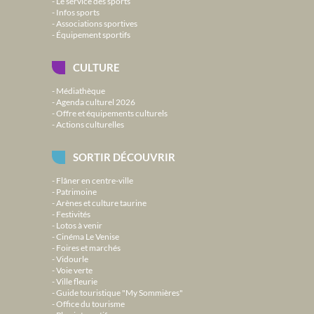
Le service des sports
Infos sports
Associations sportives
Équipement sportifs
CULTURE
Médiathèque
Agenda culturel 2026
Offre et équipements culturels
Actions culturelles
SORTIR DÉCOUVRIR
Flâner en centre-ville
Patrimoine
Arènes et culture taurine
Festivités
Lotos à venir
Cinéma Le Venise
Foires et marchés
Vidourle
Voie verte
Ville fleurie
Guide touristique "My Sommières"
Office du tourisme