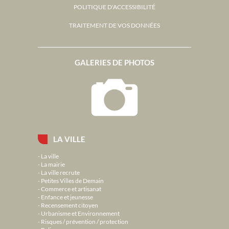
POLITIQUE D'ACCESSIBILITÉ
TRAITEMENT DE VOS DONNÉES
GALERIES DE PHOTOS
LA VILLE
La ville
La mairie
La ville recrute
Petites Villes de Demain
Commerce et artisanat
Enfance et jeunesse
Recensement citoyen
Urbanisme et Environnement
Risques / prévention / protection