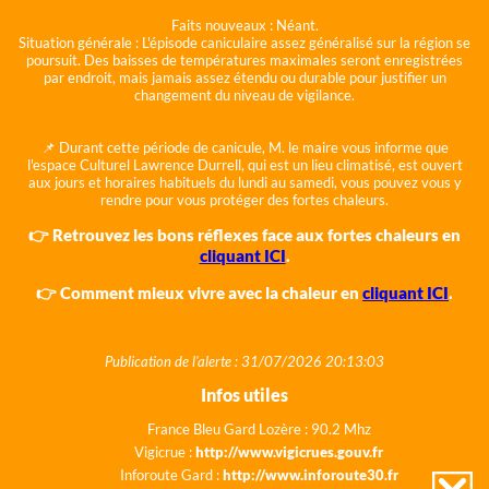
Faits nouveaux :
Néant.
Situation générale :
L'épisode caniculaire assez généralisé sur la région se
poursuit. Des baisses de températures maximales seront enregistrées
par endroit, mais jamais assez étendu ou durable pour justifier un
changement du niveau de vigilance.
📌 Durant cette période de canicule, M. le maire vous informe que
l'espace Culturel Lawrence Durrell, qui est un lieu climatisé, est ouvert
aux jours et horaires habituels du lundi au samedi, vous pouvez vous y
rendre pour vous protéger des fortes chaleurs.
👉 Retrouvez les bons réflexes face aux fortes chaleurs en
cliquant ICI
.
👉 Comment mieux vivre avec la chaleur en
cliquant ICI
.
Publication de l'alerte : 31/07/2026 20:13:03
Infos utiles
France Bleu Gard Lozère : 90.2 Mhz
Vigicrue :
http://www.vigicrues.gouv.fr
Inforoute Gard :
http://www.inforoute30.fr