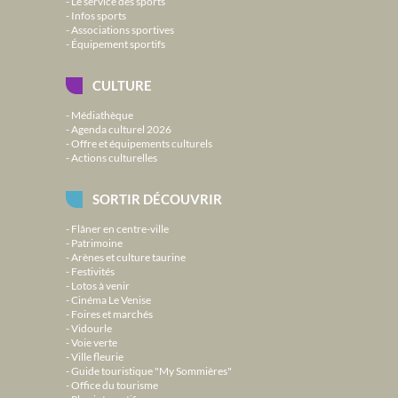
Le service des sports
Infos sports
Associations sportives
Équipement sportifs
CULTURE
Médiathèque
Agenda culturel 2026
Offre et équipements culturels
Actions culturelles
SORTIR DÉCOUVRIR
Flâner en centre-ville
Patrimoine
Arènes et culture taurine
Festivités
Lotos à venir
Cinéma Le Venise
Foires et marchés
Vidourle
Voie verte
Ville fleurie
Guide touristique "My Sommières"
Office du tourisme