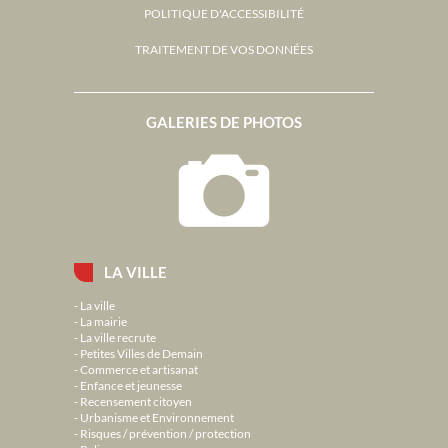
POLITIQUE D'ACCESSIBILITÉ
TRAITEMENT DE VOS DONNÉES
GALERIES DE PHOTOS
LA VILLE
La ville
La mairie
La ville recrute
Petites Villes de Demain
Commerce et artisanat
Enfance et jeunesse
Recensement citoyen
Urbanisme et Environnement
Risques / prévention / protection