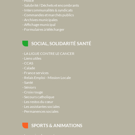
Police
Salubrité / Déchets et encombrants
Intercommunalités & syndicats
Commandes et marchés publics
Archives municipales
Affichage municipal
Formulaires à télécharger
SOCIAL, SOLIDARITÉ SANTÉ
LA LIGUE CONTRE LE CANCER
Liens utiles
CCAS
Calade
France services
Relais Emploi - Mission Locale
Santé
Séniors
Croix rouge
Secours catholique
Les restos du cœur
Les assistantes sociales
Permanences sociales
SPORTS & ANIMATIONS