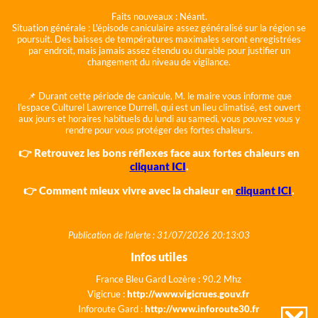
Faits nouveaux :
Néant.
Situation générale :
L'épisode caniculaire assez généralisé sur la région se
poursuit. Des baisses de températures maximales seront enregistrées
par endroit, mais jamais assez étendu ou durable pour justifier un
changement du niveau de vigilance.
📌 Durant cette période de canicule, M. le maire vous informe que
l'espace Culturel Lawrence Durrell, qui est un lieu climatisé, est ouvert
aux jours et horaires habituels du lundi au samedi, vous pouvez vous y
rendre pour vous protéger des fortes chaleurs.
👉 Retrouvez les bons réflexes face aux fortes chaleurs en
cliquant ICI
.
👉 Comment mieux vivre avec la chaleur en
cliquant ICI
.
Publication de l'alerte : 31/07/2026 20:13:03
Infos utiles
France Bleu Gard Lozère : 90.2 Mhz
Vigicrue :
http://www.vigicrues.gouv.fr
Inforoute Gard :
http://www.inforoute30.fr