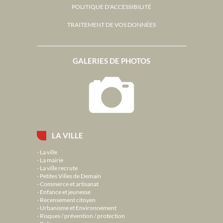
POLITIQUE D'ACCESSIBILITÉ
TRAITEMENT DE VOS DONNÉES
GALERIES DE PHOTOS
LA VILLE
La ville
La mairie
La ville recrute
Petites Villes de Demain
Commerce et artisanat
Enfance et jeunesse
Recensement citoyen
Urbanisme et Environnement
Risques / prévention / protection