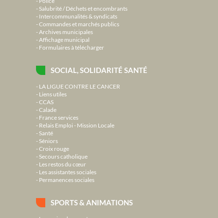
Police
Salubrité / Déchets et encombrants
Intercommunalités & syndicats
Commandes et marchés publics
Archives municipales
Affichage municipal
Formulaires à télécharger
SOCIAL, SOLIDARITÉ SANTÉ
LA LIGUE CONTRE LE CANCER
Liens utiles
CCAS
Calade
France services
Relais Emploi - Mission Locale
Santé
Séniors
Croix rouge
Secours catholique
Les restos du cœur
Les assistantes sociales
Permanences sociales
SPORTS & ANIMATIONS