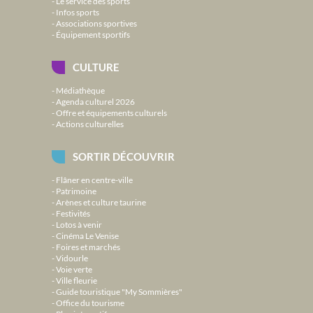
Le service des sports
Infos sports
Associations sportives
Équipement sportifs
CULTURE
Médiathèque
Agenda culturel 2026
Offre et équipements culturels
Actions culturelles
SORTIR DÉCOUVRIR
Flâner en centre-ville
Patrimoine
Arènes et culture taurine
Festivités
Lotos à venir
Cinéma Le Venise
Foires et marchés
Vidourle
Voie verte
Ville fleurie
Guide touristique "My Sommières"
Office du tourisme