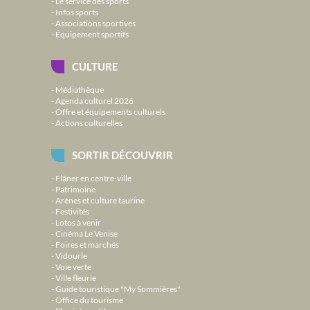
Le service des sports
Infos sports
Associations sportives
Équipement sportifs
CULTURE
Médiathèque
Agenda culturel 2026
Offre et équipements culturels
Actions culturelles
SORTIR DÉCOUVRIR
Flâner en centre-ville
Patrimoine
Arènes et culture taurine
Festivités
Lotos à venir
Cinéma Le Venise
Foires et marchés
Vidourle
Voie verte
Ville fleurie
Guide touristique "My Sommières"
Office du tourisme