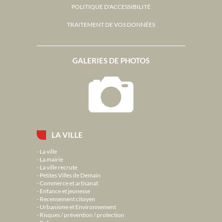
POLITIQUE D'ACCESSIBILITÉ
TRAITEMENT DE VOS DONNÉES
GALERIES DE PHOTOS
LA VILLE
La ville
La mairie
La ville recrute
Petites Villes de Demain
Commerce et artisanat
Enfance et jeunesse
Recensement citoyen
Urbanisme et Environnement
Risques / prévention / protection