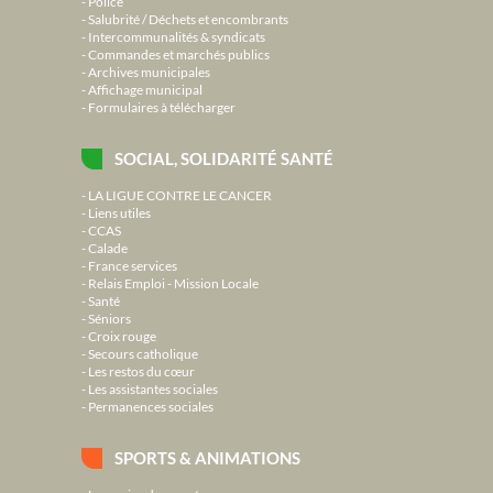
Police
Salubrité / Déchets et encombrants
Intercommunalités & syndicats
Commandes et marchés publics
Archives municipales
Affichage municipal
Formulaires à télécharger
SOCIAL, SOLIDARITÉ SANTÉ
LA LIGUE CONTRE LE CANCER
Liens utiles
CCAS
Calade
France services
Relais Emploi - Mission Locale
Santé
Séniors
Croix rouge
Secours catholique
Les restos du cœur
Les assistantes sociales
Permanences sociales
SPORTS & ANIMATIONS