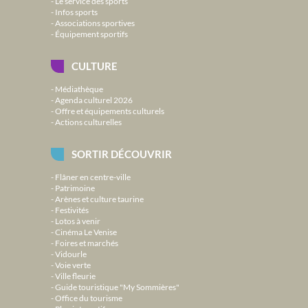
Le service des sports
Infos sports
Associations sportives
Équipement sportifs
CULTURE
Médiathèque
Agenda culturel 2026
Offre et équipements culturels
Actions culturelles
SORTIR DÉCOUVRIR
Flâner en centre-ville
Patrimoine
Arènes et culture taurine
Festivités
Lotos à venir
Cinéma Le Venise
Foires et marchés
Vidourle
Voie verte
Ville fleurie
Guide touristique "My Sommières"
Office du tourisme