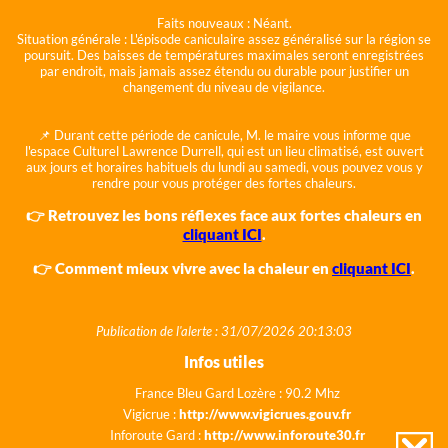
Faits nouveaux :
Néant.
Situation générale :
L'épisode caniculaire assez généralisé sur la région se
poursuit. Des baisses de températures maximales seront enregistrées
par endroit, mais jamais assez étendu ou durable pour justifier un
changement du niveau de vigilance.
📌 Durant cette période de canicule, M. le maire vous informe que
l'espace Culturel Lawrence Durrell, qui est un lieu climatisé, est ouvert
aux jours et horaires habituels du lundi au samedi, vous pouvez vous y
rendre pour vous protéger des fortes chaleurs.
👉 Retrouvez les bons réflexes face aux fortes chaleurs en
cliquant ICI
.
👉 Comment mieux vivre avec la chaleur en
cliquant ICI
.
Publication de l'alerte : 31/07/2026 20:13:03
Infos utiles
France Bleu Gard Lozère : 90.2 Mhz
Vigicrue :
http://www.vigicrues.gouv.fr
Inforoute Gard :
http://www.inforoute30.fr