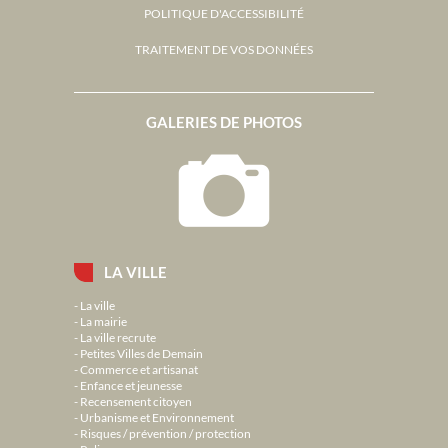
POLITIQUE D'ACCESSIBILITÉ
TRAITEMENT DE VOS DONNÉES
GALERIES DE PHOTOS
LA VILLE
La ville
La mairie
La ville recrute
Petites Villes de Demain
Commerce et artisanat
Enfance et jeunesse
Recensement citoyen
Urbanisme et Environnement
Risques / prévention / protection