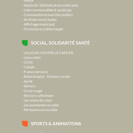
Police
Salubrité / Déchets et encombrants
Intercommunalités & syndicats
Commandes et marchés publics
Archives municipales
Affichage municipal
Formulaires à télécharger
SOCIAL, SOLIDARITÉ SANTÉ
LA LIGUE CONTRE LE CANCER
Liens utiles
CCAS
Calade
France services
Relais Emploi - Mission Locale
Santé
Séniors
Croix rouge
Secours catholique
Les restos du cœur
Les assistantes sociales
Permanences sociales
SPORTS & ANIMATIONS