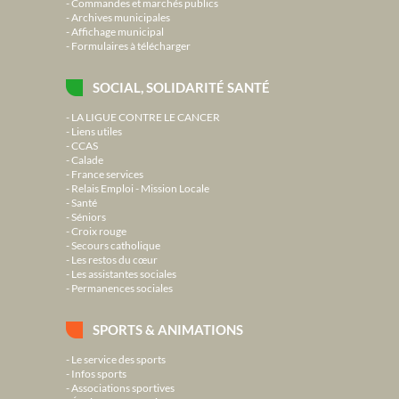
Commandes et marchés publics
Archives municipales
Affichage municipal
Formulaires à télécharger
SOCIAL, SOLIDARITÉ SANTÉ
LA LIGUE CONTRE LE CANCER
Liens utiles
CCAS
Calade
France services
Relais Emploi - Mission Locale
Santé
Séniors
Croix rouge
Secours catholique
Les restos du cœur
Les assistantes sociales
Permanences sociales
SPORTS & ANIMATIONS
Le service des sports
Infos sports
Associations sportives