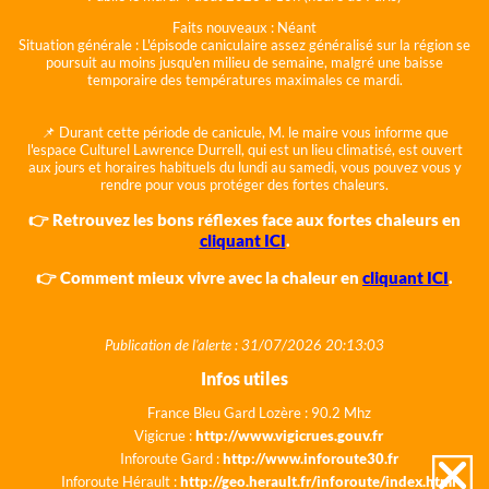
Faits nouveaux :
Néant
Situation générale :
L'épisode caniculaire assez généralisé sur la région se
poursuit au moins jusqu'en milieu de semaine, malgré une baisse
temporaire des températures maximales ce mardi.
📌 Durant cette période de canicule, M. le maire vous informe que
l'espace Culturel Lawrence Durrell, qui est un lieu climatisé, est ouvert
aux jours et horaires habituels du lundi au samedi, vous pouvez vous y
rendre pour vous protéger des fortes chaleurs.
👉 Retrouvez les bons réflexes face aux fortes chaleurs en
cliquant ICI
.
👉 Comment mieux vivre avec la chaleur en
cliquant ICI
.
Publication de l'alerte : 31/07/2026 20:13:03
Infos utiles
France Bleu Gard Lozère : 90.2 Mhz
Vigicrue :
http://www.vigicrues.gouv.fr
Inforoute Gard :
http://www.inforoute30.fr
Inforoute Hérault :
http://geo.herault.fr/inforoute/index.html