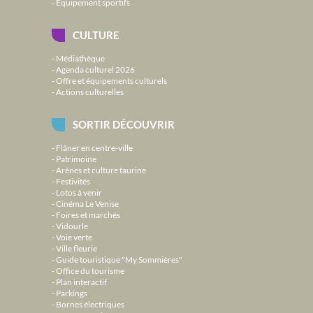
Équipement sportifs
CULTURE
Médiathèque
Agenda culturel 2026
Offre et équipements culturels
Actions culturelles
SORTIR DÉCOUVRIR
Flâner en centre-ville
Patrimoine
Arènes et culture taurine
Festivités
Lotos à venir
Cinéma Le Venise
Foires et marchés
Vidourle
Voie verte
Ville fleurie
Guide touristique "My Sommières"
Office du tourisme
Plan interactif
Parkings
Bornes électriques