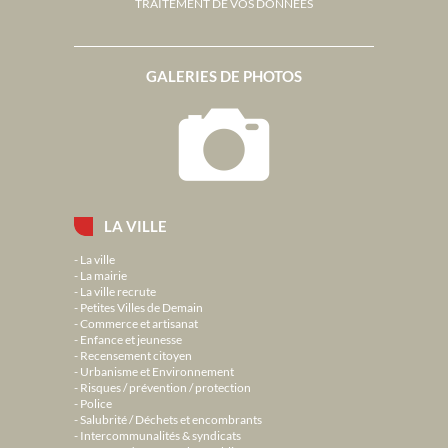
TRAITEMENT DE VOS DONNÉES
GALERIES DE PHOTOS
LA VILLE
La ville
La mairie
La ville recrute
Petites Villes de Demain
Commerce et artisanat
Enfance et jeunesse
Recensement citoyen
Urbanisme et Environnement
Risques / prévention / protection
Police
Salubrité / Déchets et encombrants
Intercommunalités & syndicats