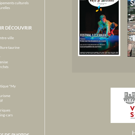
ipements culturels
urelles
IR DÉCOUVRIR
ntre-ville
lture taurine
r
enise
archés
stique "My
ourisme
if
triques
ing-cars
H
ES DE PHOTOS