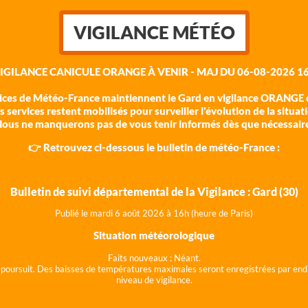
VIGILANCE MÉTÉO
VIGILANCE CANICULE ORANGE À VENIR - MAJ DU 06-08-2026 16
vices de Météo-France maintiennent le Gard en vigilance ORANGE c
 services restent mobilisés pour surveiller l'évolution de la situat
ous ne manquerons pas de vous tenir informés dès que nécessair
👉 Retrouvez ci-dessous le bulletin de météo-France :
Bulletin de suivi départemental de la Vigilance : Gard (30)
Publié le mardi 6 août 202
6 à 16h (heure de Paris)
Situation météorologique
Faits nouveaux :
Néant.
 se poursuit. Des baisses de températures maximales seront enregistrées par end
niveau de vigilance.