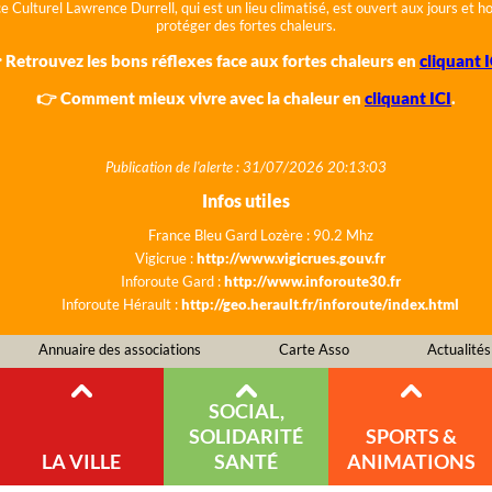
e Culturel Lawrence Durrell, qui est un lieu climatisé, est ouvert aux jours et 
protéger des fortes chaleurs.
 Retrouvez les bons réflexes face aux fortes chaleurs en
cliquant I
👉 Comment mieux vivre avec la chaleur en
cliquant ICI
.
Publication de l'alerte : 31/07/2026 20:13:03
Infos utiles
France Bleu Gard Lozère : 90.2 Mhz
Vigicrue :
http://www.vigicrues.gouv.fr
Inforoute Gard :
http://www.inforoute30.fr
Inforoute Hérault :
http://geo.herault.fr/inforoute/index.html
Annuaire des associations
Carte Asso
Actualités
SOCIAL,
SOLIDARITÉ
SPORTS &
LA VILLE
SANTÉ
ANIMATIONS