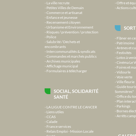
La ville recrute
Offre et équ
Petites Villes de Demain
Actions cult
Commerce et artisanat
Enfance et jeunesse
Recensement citoyen
Urbanisme et Environnement
SORT
Risques / prévention / protection
Police
Flâner en ce
Salubrité / Déchets et
Patrimoine
encombrants
Arènes et cu
Intercommunalités & syndicats
Festivités
Commandes et marchés publics
Lotos à veni
Archives municipales
Cinéma Le V
Affichage municipal
Foires et m
Formulaires à télécharger
Vidourle
Voie verte
Ville fleurie
Guide touri
SOCIAL, SOLIDARITÉ
Sommières"
SANTÉ
Office du t
Plan interact
Parkings
LA LIGUE CONTRE LE CANCER
Bornes élec
Liens utiles
Arrêts camp
CCAS
Calade
France services
Relais Emploi - Mission Locale
GALERI
Santé